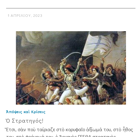
1 ΑΠΡΙΛΊΟΥ, 2023
Ἀπόψεις καὶ Κρίσεις
Ὁ Στρατηγός!
Ἔτσι, σὰν ποὺ ταίριαζε στὸ κορυφαῖο ἀξίωμά του, στὸ ἦθος
του, στὸ φρόνημά του, ὁ Ἀρχηγὸς ΓΕΕΘΑ στρατηγὸς