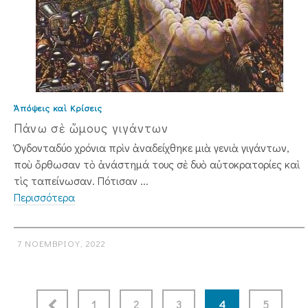
Ἀπόψεις καὶ Κρίσεις
Πάνω σὲ ὤμους γιγάντων
Ὀγδονταδύο χρόνια πρὶν ἀναδείχθηκε μιὰ γενιὰ γιγάντων,
ποὺ ὄρθωσαν τὸ ἀνάστημά τους σὲ δυὸ αὐτοκρατορίες καὶ
τὶς ταπείνωσαν. Πότισαν ...
Περισσότερα
7 ΝΟΕΜΒΡΊΟΥ, 2022
1
2
3
4
5