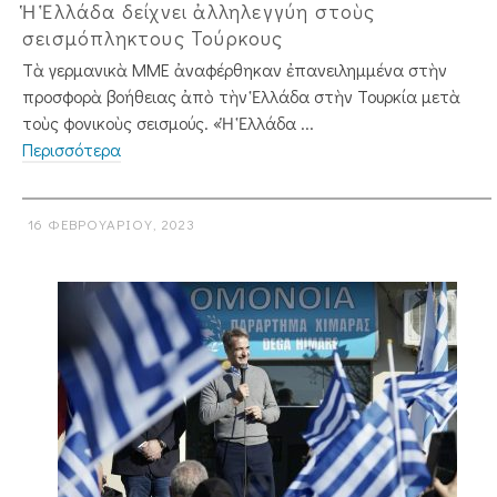
Ἡ Ἑλλάδα δείχνει ἀλληλεγγύη στοὺς
σεισμόπληκτους Τούρκους
Τὰ γερμανικὰ ΜΜΕ ἀναφέρθηκαν ἐπανειλημμένα στὴν
προσφορὰ βοήθειας ἀ­πὸ τὴν Ἑλλάδα στὴν Τουρκία μετὰ
τοὺς φονικοὺς σεισμούς. «Ἡ Ἑλλάδα ...
Περισσότερα
16 ΦΕΒΡΟΥΑΡΊΟΥ, 2023