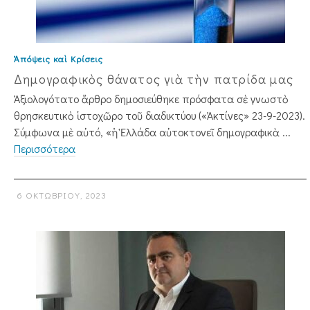
Ἀπόψεις καὶ Κρίσεις
Δημογραφικὸς θάνατος γιὰ τὴν πατρίδα μας
Ἀξιολογότατο ἄρθρο δημοσιεύθηκε πρόσφατα σὲ γνωστὸ
θρησκευτικὸ ἱστοχῶρο τοῦ διαδικτύου («Ἀκτίνες» 23-9-2023).
Σύμφωνα μὲ αὐτό, «ἡ Ἑλλάδα αὐτοκτονεῖ δημογραφικὰ ...
Περισσότερα
6 ΟΚΤΩΒΡΊΟΥ, 2023