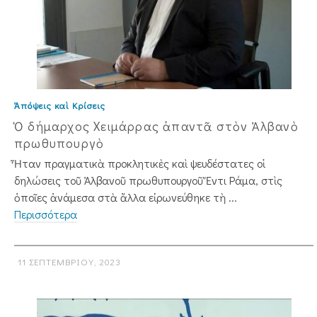
Ἀπόψεις καὶ Κρίσεις
Ὁ δήμαρχος Χειμάρρας ἀπαντᾶ στὸν Ἀλβανὸ
πρωθυπουργὸ
Ἦταν πραγματικὰ προκλητικὲς καὶ ψευδέστατες οἱ
δηλώσεις τοῦ Ἀλβανοῦ πρωθυπουργοῦ Ἔντι Ράμα, στὶς
ὁποῖες ἀνάμεσα στὰ ἄλλα εἰρωνεύθηκε τὴ ...
Περισσότερα
11 ΣΕΠΤΕΜΒΡΊΟΥ, 2023