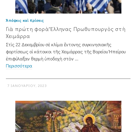
Ἀπόψεις καὶ Κρίσεις
Γιὰ πρώτη φορὰ Ἕλληνας Πρωθυπουργὸς στὴ
Χειμάρρα
Στὶς 22 Δεκεμβρίου σὲ κλίμα ἔντονης συγ­κινησιακῆς
φορτίσεως οἱ κάτοικοι τῆς Χειμάρρας τῆς Βορείου Ἠπείρου
ἐπιφύλαξαν θερμὴ ὑποδοχὴ στὸν ...
Περισσότερα
7 ΙΑΝΟΥΑΡΊΟΥ, 2023