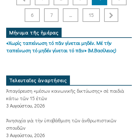
6
7
…
15
Μήνυμα τῆς ἡμέρας
«Χωρίς ταπείνωση τό πᾶν γίνεται μηδέν. Μέ τήν
ταπείνωση τό μηδέν γίνεται τό πᾶν» (Μ.Βασίλειος)
Τελευταῖες ἀναρτήσεις
Ἀπαγόρευση «μέσων κοινωνικῆς δικτύωσης» σὲ παιδιὰ
κάτω τῶν 15 ἐτῶν
3 Αυγούστου, 2026
Ἀνησυχία γιὰ τὴν ὑποβάθμιση τῶν ἀνθρωπιστικῶν
σπουδῶν
3 Αυγούστου, 2026