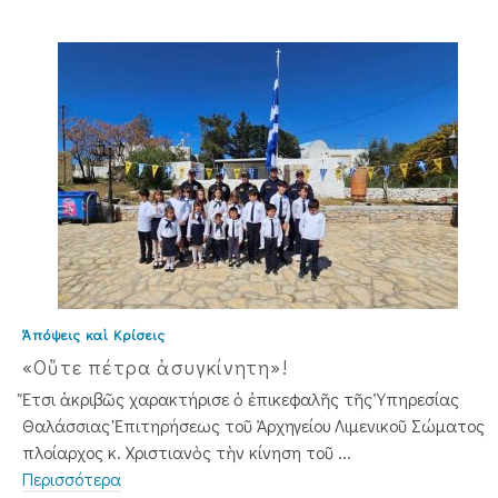
Ἀπόψεις καὶ Κρίσεις
«Οὔτε πέτρα ἀσυγκίνητη»!
Ἔτσι ἀκριβῶς χαρακτήρισε ὁ ἐπικεφαλῆς τῆς Ὑπηρεσίας
Θαλάσσιας Ἐπιτηρήσεως τοῦ Ἀρχηγείου Λιμενικοῦ Σώματος
πλοίαρχος κ. Χριστιανὸς τὴν κίνηση τοῦ ...
Περισσότερα