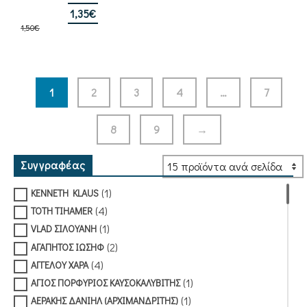
με
5.00
από 5
Original
Η
1,35
€
1,50
€
price
τρέχουσα
was:
τιμή
1,50€.
είναι:
1,35€.
1
2
3
4
…
7
8
9
→
Συγγραφέας
(1)
KENNETH KLAUS
(4)
TOTH TIHAMER
(1)
VLAD ΣΙΛΟΥΑΝΗ
(2)
ΑΓΑΠΗΤΟΣ ΙΩΣΗΦ
(4)
ΑΓΓΕΛΟΥ ΧΑΡΑ
(1)
ΑΓΙΟΣ ΠΟΡΦΥΡΙΟΣ ΚΑΥΣΟΚΑΛΥΒΙΤΗΣ
(1)
ΑΕΡΑΚΗΣ ΔΑΝΙΗΛ (ΑΡΧΙΜΑΝΔΡΙΤΗΣ)