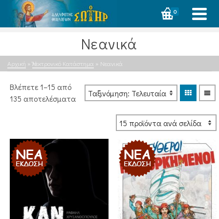
0
Νεανικά
Αρχική
»
Ἠλεκτρονικό Κατάστημα
»
Νεανικά
Βλέπετε 1–15 από
Sorted
135 αποτελέσματα
by
latest