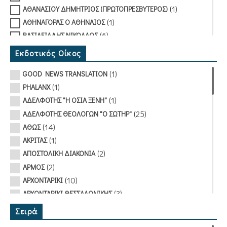
(1)
ΑΘΑΝΑΣΙΟΥ ΔΗΜΗΤΡΙΟΣ (ΠΡΩΤΟΠΡΕΣΒΥΤΕΡΟΣ)
(1)
ΑΘΗΝΑΓΟΡΑΣ Ο ΑΘΗΝΑΙΟΣ
(6)
ΒΑΣΙΛΕΙΑΔΗΣ ΝΙΚΟΛΑΟΣ
(1)
ΒΙΓΓΟΠΟΥΛΟΥ ΜΥΡΣΙΝΗ
Εκδοτικός Οίκος
(1)
ΒΛΑΣΤΑΡΑΚΟΥ-ΜΕΤΑΞΑ ΤΙΝΑ
(1)
GOOD NEWS TRANSLATION
(1)
ΓΑΛΑΝΟΠΟΥΛΟΥ ΛΗΔΑ
(1)
PHALANX
(1)
ΓΚΙΟΥΡΤΖΙΑΝ ΜΑΡΙΑ
(1)
ΑΔΕΛΦΟΤΗΣ "Η ΟΣΙΑ ΞΕΝΗ"
(1)
ΓΟΥΝΑΡΗ ΑΙΚΑΤΕΡΙΝΗ
(25)
ΑΔΕΛΦΟΤΗΣ ΘΕΟΛΟΓΩΝ "Ο ΣΩΤΗΡ"
(1)
ΓΟΥΝΑΡΗ ΕΛΠΙΣ
(14)
ΑΘΩΣ
(3)
ΔΑΝΙΑΣ ΓΙΩΡΓΟΣ
(1)
ΑΚΡΙΤΑΣ
(1)
ΔΕΔΟΥΣΗ ΑΣΗΜΙΝΑ
(2)
ΑΠΟΣΤΟΛΙΚΗ ΔΙΑΚΟΝΙΑ
(1)
ΔΕΛΕΧΑ ΑΓΓΕΛΙΚΗ
(2)
ΑΡΜΟΣ
(1)
ΔΕΛΤΑ ΠΗΝΕΛΟΠΗ
(10)
ΑΡΧΟΝΤΑΡΙΚΙ
(2)
ΔΙΑΜΑΝΤΟΠΟΥΛΟΣ ΛΕΩΝΙΔΑΣ (ΑΡΧΙΜΑΝΔΡΙΤΗΣ)
(3)
ΑΡΧΟΝΤΑΡΙΚΙ ΘΕΣΣΑΛΟΝΙΚΗΣ
(1)
ΔΙΑΦΟΡΟΙ
(20)
ΕΑΡ
(1)
ΔΟΜΟΥΧΤΣΗΣ ΜΑΡΙΟΣ
Σειρά
(1)
ΕΚΔΟΣΕΙΣ ΚΑΣΤΡΟ
(1)
ΔΟΡΜΠΑΡΑΚΗΣ ΣΤΕΦΑΝΟΣ