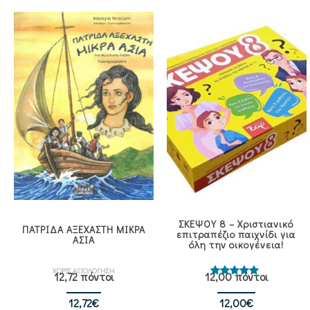
ΣΚΕΨΟΥ 8 – Χριστιανικό
ΠΑΤΡΙΔΑ ΑΞΕΧΑΣΤΗ ΜΙΚΡΑ
επιτραπέζιο παιχνίδι για
ΑΣΙΑ
όλη την οικογένεια!
ΧΩΡΙΣ ΑΞΙΟΛΟΓΗΣΗ
12,72 πόντοι
12,00 πόντοι
Βαθμολογήθηκε
με
5.00
από 5
12,72
€
12,00
€