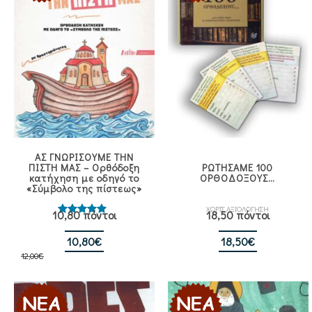
ΑΣ ΓΝΩΡΙΣΟΥΜΕ ΤΗΝ
ΠΙΣΤΗ ΜΑΣ – Ορθόδοξη
ΡΩΤΗΣΑΜΕ 100
κατήχηση με οδηγό το
ΟΡΘΟΔΟΞΟΥΣ…
«Σύμβολο της πίστεως»
ΧΩΡΙΣ ΑΞΙΟΛΟΓΗΣΗ
10,80 πόντοι
18,50 πόντοι
Βαθμολογήθηκε
με
5.00
από 5
Original
Η
10,80
€
18,50
€
12,00
€
price
τρέχουσα
was:
τιμή
12,00€.
είναι:
10,80€.