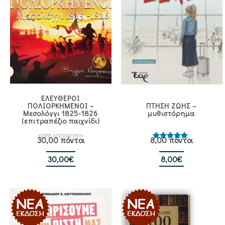
ΕΛΕΥΘΕΡΟΙ
ΠΟΛΙΟΡΚΗΜΕΝΟΙ –
ΠΤΗΣΗ ΖΩΗΣ –
Μεσολόγγι 1825-1826
μυθιστόρημα
(επιτραπέζιο παιχνίδι)
ΧΩΡΙΣ ΑΞΙΟΛΟΓΗΣΗ
30,00 πόντοι
8,00 πόντοι
Βαθμολογήθηκε
με
5.00
από 5
30,00
€
8,00
€