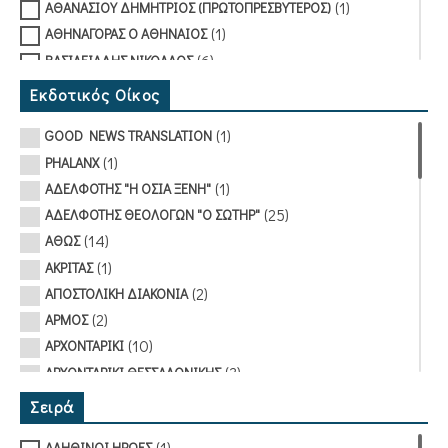
(1)
ΑΘΑΝΑΣΙΟΥ ΔΗΜΗΤΡΙΟΣ (ΠΡΩΤΟΠΡΕΣΒΥΤΕΡΟΣ)
(1)
ΑΘΗΝΑΓΟΡΑΣ Ο ΑΘΗΝΑΙΟΣ
(6)
ΒΑΣΙΛΕΙΑΔΗΣ ΝΙΚΟΛΑΟΣ
(1)
ΒΙΓΓΟΠΟΥΛΟΥ ΜΥΡΣΙΝΗ
Εκδοτικός Οίκος
(1)
ΒΛΑΣΤΑΡΑΚΟΥ-ΜΕΤΑΞΑ ΤΙΝΑ
(1)
GOOD NEWS TRANSLATION
(1)
ΓΑΛΑΝΟΠΟΥΛΟΥ ΛΗΔΑ
(1)
PHALANX
(1)
ΓΚΙΟΥΡΤΖΙΑΝ ΜΑΡΙΑ
(1)
ΑΔΕΛΦΟΤΗΣ "Η ΟΣΙΑ ΞΕΝΗ"
(1)
ΓΟΥΝΑΡΗ ΑΙΚΑΤΕΡΙΝΗ
(25)
ΑΔΕΛΦΟΤΗΣ ΘΕΟΛΟΓΩΝ "Ο ΣΩΤΗΡ"
(1)
ΓΟΥΝΑΡΗ ΕΛΠΙΣ
(14)
ΑΘΩΣ
(3)
ΔΑΝΙΑΣ ΓΙΩΡΓΟΣ
(1)
ΑΚΡΙΤΑΣ
(1)
ΔΕΔΟΥΣΗ ΑΣΗΜΙΝΑ
(2)
ΑΠΟΣΤΟΛΙΚΗ ΔΙΑΚΟΝΙΑ
(1)
ΔΕΛΕΧΑ ΑΓΓΕΛΙΚΗ
(2)
ΑΡΜΟΣ
(1)
ΔΕΛΤΑ ΠΗΝΕΛΟΠΗ
(10)
ΑΡΧΟΝΤΑΡΙΚΙ
(2)
ΔΙΑΜΑΝΤΟΠΟΥΛΟΣ ΛΕΩΝΙΔΑΣ (ΑΡΧΙΜΑΝΔΡΙΤΗΣ)
(3)
ΑΡΧΟΝΤΑΡΙΚΙ ΘΕΣΣΑΛΟΝΙΚΗΣ
(1)
ΔΙΑΦΟΡΟΙ
(20)
ΕΑΡ
(1)
ΔΟΜΟΥΧΤΣΗΣ ΜΑΡΙΟΣ
Σειρά
(1)
ΕΚΔΟΣΕΙΣ ΚΑΣΤΡΟ
(1)
ΔΟΡΜΠΑΡΑΚΗΣ ΣΤΕΦΑΝΟΣ
(1)
ΑΛΗΘΙΝΟΙ ΗΡΩΕΣ