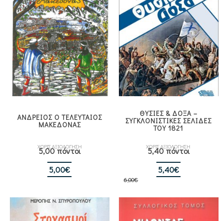
ΘΥΣΙΕΣ & ΔΟΞΑ –
ΑΝΔΡΕΙΟΣ Ο ΤΕΛΕΥΤΑΙΟΣ
ΣΥΓΚΛΟΝΙΣΤΙΚΕΣ ΣΕΛΙΔΕΣ
ΜΑΚΕΔΟΝΑΣ
ΤΟΥ 1821
ΧΩΡΙΣ ΑΞΙΟΛΟΓΗΣΗ
ΧΩΡΙΣ ΑΞΙΟΛΟΓΗΣΗ
5,00 πόντοι
5,40 πόντοι
Original
Η
5,00
€
5,40
€
6,00
€
price
τρέχουσα
was:
τιμή
6,00€.
είναι:
5,40€.