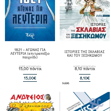
1821 – ΑΓΩΝΑΣ ΓΙΑ
ΙΣΤΟΡΙΕΣ ΤΗΣ ΣΚΛΑΒΙΑΣ
ΛΕΥΤΕΡΙΑ (επιτραπέζιο
ΚΑΙ ΤΟΥ ΞΕΣΗΚΩΜΟΥ
παιχνίδι)
ΧΩΡΙΣ ΑΞΙΟΛΟΓΗΣΗ
ΧΩΡΙΣ ΑΞΙΟΛΟΓΗΣΗ
15,00 πόντοι
8,10 πόντοι
Original
Η
15,00
€
8,10
€
9,00
€
price
τρέχουσα
was:
τιμή
9,00€.
είναι:
8,10€.