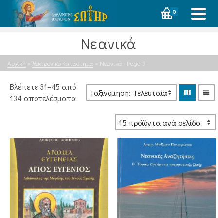
0
Νεανικά
Αρχική
»
Ἠλεκτρονικό Κατάστημα
»
Νεανικά
- Page 3
Βλέπετε 31–45 από
Sorted
134 αποτελέσματα
by
latest