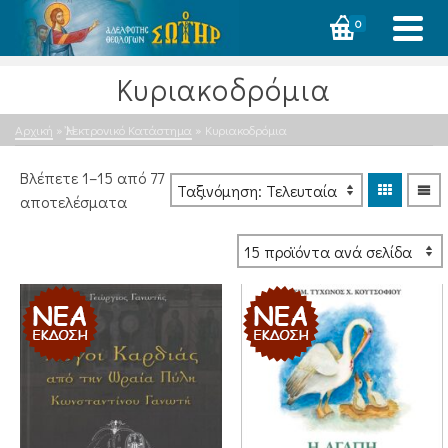
0
Κυριακοδρόμια
Αρχική
»
Ἠλεκτρονικό Κατάστημα
»
Κυριακοδρόμια
Βλέπετε 1–15 από 77
Sorted
αποτελέσματα
by
latest