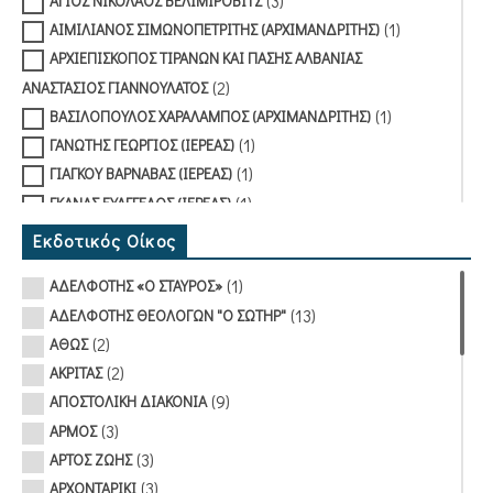
(3)
ΑΓΙΟΣ ΝΙΚΟΛΑΟΣ ΒΕΛΙΜΙΡΟΒΙΤΣ
(1)
ΑΙΜΙΛΙΑΝΟΣ ΣΙΜΩΝΟΠΕΤΡΙΤΗΣ (ΑΡΧΙΜΑΝΔΡΙΤΗΣ)
ΑΡΧΙΕΠΙΣΚΟΠΟΣ ΤΙΡΑΝΩΝ ΚΑΙ ΠΑΣΗΣ ΑΛΒΑΝΙΑΣ
(2)
ΑΝΑΣΤΑΣΙΟΣ ΓΙΑΝΝΟΥΛΑΤΟΣ
(1)
ΒΑΣΙΛΟΠΟΥΛΟΣ ΧΑΡΑΛΑΜΠΟΣ (ΑΡΧΙΜΑΝΔΡΙΤΗΣ)
(1)
ΓΑΝΩΤΗΣ ΓΕΩΡΓΙΟΣ (ΙΕΡΕΑΣ)
(1)
ΓΙΑΓΚΟΥ ΒΑΡΝΑΒΑΣ (ΙΕΡΕΑΣ)
(1)
ΓΚΑΝΑΣ ΕΥΑΓΓΕΛΟΣ (ΙΕΡΕΑΣ)
(2)
ΓΡΗΓΟΡΙΑΔΗΣ ΚΩΝΣΤΑΝΤΙΝΟΣ
Εκδοτικός Οίκος
(1)
ΕΠΙΣΚΟΠΟΣ ΦΑΝΑΡΙΟΥ ΑΓΑΘΑΓΓΕΛΟΣ
(1)
ΑΔΕΛΦΟΤΗΣ «Ο ΣΤΑΥΡΟΣ»
(2)
ΖΑΧΑΡΙΟΥ ΑΝΔΡΕΑΣ
(13)
ΑΔΕΛΦΟΤΗΣ ΘΕΟΛΟΓΩΝ "Ο ΣΩΤΗΡ"
(1)
ΖΑΧΑΡΟΥ ΖΑΧΑΡΙΑΣ (ΑΡΧΙΜΑΝΔΡΙΤΗΣ)
(2)
ΑΘΩΣ
(1)
ΖΗΣΟΠΟΥΛΟΣ ΘΕΟΦΙΛΟΣ (ΑΡΧΙΜΑΝΔΡΙΤΗΣ)
(2)
ΑΚΡΙΤΑΣ
(1)
ΚΑΛΟΣ ΓΙΩΡΓΟΣ
(9)
ΑΠΟΣΤΟΛΙΚΗ ΔΙΑΚΟΝΙΑ
(6)
ΚΑΤΡΑΚΟΥΛΗΣ ΔΑΜΑΣΚΗΝΟΣ (ΑΡΧΙΜΑΝΔΡΙΤΗΣ)
(3)
ΑΡΜΟΣ
(3)
ΚΟΡΑΚΙΔΗΣ ΑΛΕΞΑΝΔΡΟΣ
(3)
ΑΡΤΟΣ ΖΩΗΣ
(1)
ΚΟΤΣΩΝΗΣ ΙΩΑΝΝΙΚΕΙΟΣ (ΑΡΧΙΜΑΝΔΡΙΤΗΣ)
(3)
ΑΡΧΟΝΤΑΡΙΚΙ
(2)
ΚΟΥΣΤΕΝΗΣ ΑΝΑΝΙΑΣ (ΑΡΧΙΜΑΝΔΡΙΤΗΣ)