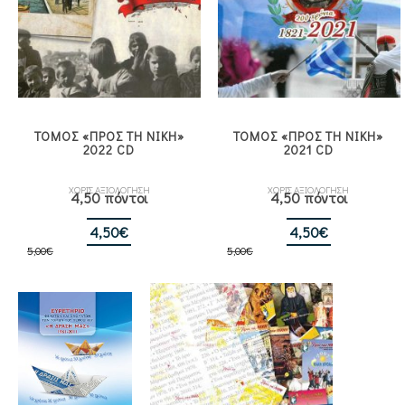
ΤΟΜΟΣ «ΠΡΟΣ ΤΗ ΝΙΚΗ»
ΤΟΜΟΣ «ΠΡΟΣ ΤΗ ΝΙΚΗ»
2022 CD
2021 CD
ΧΩΡΙΣ ΑΞΙΟΛΟΓΗΣΗ
ΧΩΡΙΣ ΑΞΙΟΛΟΓΗΣΗ
4,50 πόντοι
4,50 πόντοι
Original
Η
Original
Η
4,50
€
4,50
€
5,00
€
price
τρέχουσα
5,00
€
price
τρέχουσα
was:
τιμή
was:
τιμή
5,00€.
είναι:
5,00€.
είναι:
4,50€.
4,50€.