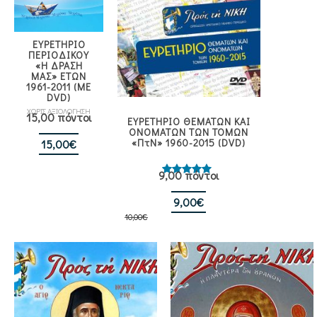
ΕΥΡΕΤΗΡΙΟ
ΠΕΡΙΟΔΙΚΟΥ
«Η ΔΡΑΣΗ
ΜΑΣ» ΕΤΩΝ
1961-2011 (ΜΕ
DVD)
ΧΩΡΙΣ ΑΞΙΟΛΟΓΗΣΗ
15,00 πόντοι
ΕΥΡΕΤΗΡΙΟ ΘΕΜΑΤΩΝ ΚΑΙ
ΟΝΟΜΑΤΩΝ ΤΩΝ ΤΟΜΩΝ
«ΠτΝ» 1960-2015 (DVD)
15,00
€
9,00 πόντοι
Βαθμολογήθηκε
με
5.00
από 5
Original
Η
9,00
€
10,00
€
price
τρέχουσα
was:
τιμή
10,00€.
είναι:
9,00€.