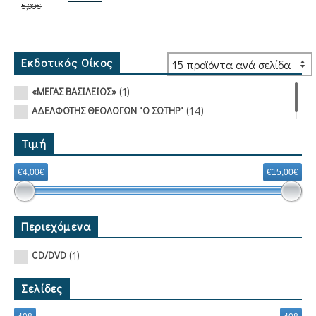
5,00
€
price
τρέχουσα
was:
τιμή
5,00€.
είναι:
4,50€.
Εκδοτικός Οίκος
(1)
«ΜΕΓΑΣ ΒΑΣΙΛΕΙΟΣ»
(14)
ΑΔΕΛΦΟΤΗΣ ΘΕΟΛΟΓΩΝ "Ο ΣΩΤΗΡ"
Τιμή
€4,00€
€15,00€
Περιεχόμενα
(1)
CD/DVD
Σελίδες