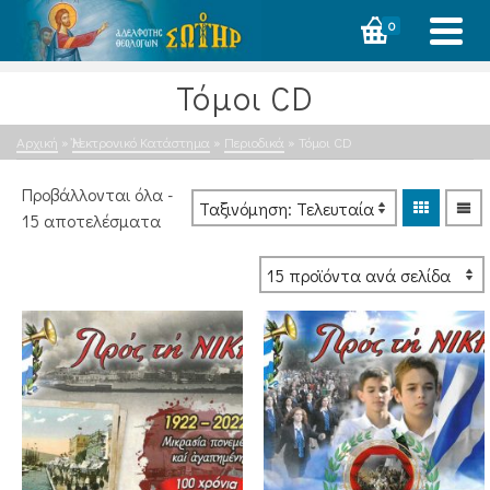
0
Τόμοι CD
Αρχική
»
Ἠλεκτρονικό Κατάστημα
»
Περιοδικά
»
Τόμοι CD
Προβάλλονται όλα -
Sorted
15 αποτελέσματα
by
latest