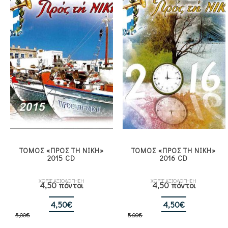
4,50€.
4,50€.
ΤΟΜΟΣ «ΠΡΟΣ ΤΗ ΝΙΚΗ»
ΤΟΜΟΣ «ΠΡΟΣ ΤΗ ΝΙΚΗ»
2015 CD
2016 CD
ΧΩΡΙΣ ΑΞΙΟΛΟΓΗΣΗ
ΧΩΡΙΣ ΑΞΙΟΛΟΓΗΣΗ
4,50 πόντοι
4,50 πόντοι
Original
Η
Original
Η
4,50
€
4,50
€
5,00
€
price
τρέχουσα
5,00
€
price
τρέχουσα