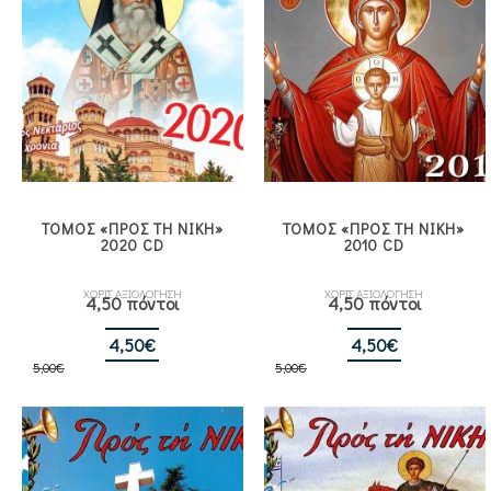
ΤΟΜΟΣ «ΠΡΟΣ ΤΗ ΝΙΚΗ»
ΤΟΜΟΣ «ΠΡΟΣ ΤΗ ΝΙΚΗ»
2020 CD
2010 CD
ΧΩΡΙΣ ΑΞΙΟΛΟΓΗΣΗ
ΧΩΡΙΣ ΑΞΙΟΛΟΓΗΣΗ
4,50 πόντοι
4,50 πόντοι
Original
Η
Original
Η
4,50
€
4,50
€
5,00
€
price
τρέχουσα
5,00
€
price
τρέχουσα
was:
τιμή
was:
τιμή
5,00€.
είναι:
5,00€.
είναι:
4,50€.
4,50€.