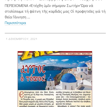
ΠΕΡΙΕΧΟΜΕΝΑ «Ἐτέχθη ὑμῖν σήμερον Σωτήρ» Ὥρα νά
στολίσουμε τή φάτνη τῆς καρδιᾶς μας Οἱ προφητεῖες γιά τή
θεία Γέννηση ...
Περισσότερα
1 ΔΕΚΕΜΒΡΊΟΥ, 2021