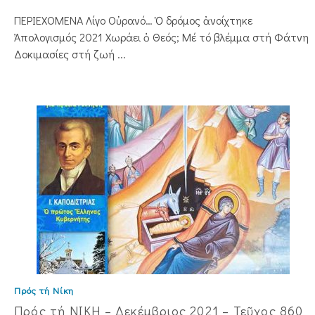
ΠΕΡΙΕΧΟΜΕΝΑ Λίγο Οὐρανό… Ὁ δρόμος ἀνοίχτηκε
Ἀπολογισμός 2021 Χωράει ὁ Θεός; Μέ τό βλέμμα στή Φάτνη
Δοκιμασίες στή ζωή ...
Πρός τή Νίκη
Πρός τή ΝΙΚΗ – Δεκέμβριος 2021 – Τεῦχος 860