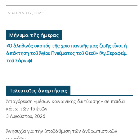
5 ΑΠΡΙΛΊΟΥ, 2023
Μήνυμα τῆς ἡμέρας
«Ὁ ἀληθινός σκοπός τῆς χριστιανικῆς μας ζωῆς εἶναι ἡ
ἀπόκτηση τοῦ Ἁγίου Πνεύματος τοῦ Θεοῦ» (Ἅγ.Σεραφείμ
τοῦ Σάρωφ)
Τελευταῖες ἀναρτήσεις
Ἀπαγόρευση «μέσων κοινωνικῆς δικτύωσης» σὲ παιδιὰ
κάτω τῶν 15 ἐτῶν
3 Αυγούστου, 2026
Ἀνησυχία γιὰ τὴν ὑποβάθμιση τῶν ἀνθρωπιστικῶν
σπουδῶν