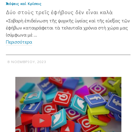
Ἀπόψεις καὶ Κρίσεις
Δύο στοὺς τρεῖς ἐφήβους δὲν εἶναι καλὰ
«Σοβαρὴ ἐπιδείνωση τῆς ψυχικῆς ὑγείας καὶ τῆς εὐεξίας τῶν
ἐφήβων καταγράφεται τὰ τελευταῖα χρόνια στὴ χώρα μας
(σύμφωνα μὲ ...
Περισσότερα
8 ΝΟΕΜΒΡΊΟΥ, 2023