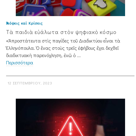
Ἀπόψεις καὶ Κρίσεις
Τὰ παιδιὰ εὐάλωτα στὸν ψηφιακὸ κόσμο
«Ἀπροστάτευτα στὶς παγίδες τοῦ Διαδικτύου εἶναι τὰ
Ἑλληνόπουλα. Ὁ ἕνας στοὺς τρεῖς ἐφήβους ἔχει δεχθεῖ
διαδικτυακὴ παρενόχληση, ἐνῶ ὁ ...
Περισσότερα
12 ΣΕΠΤΕΜΒΡΊΟΥ, 2023