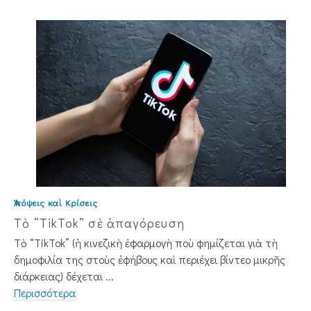
Ἀπόψεις καὶ Κρίσεις
Τὸ “TikTok” σὲ ἀπαγόρευση
Τὸ “TikTok” (ἡ κινεζικὴ ἐφαρμογὴ ποὺ φημίζεται γιὰ τὴ
δημοφιλία της στοὺς ἐφήβους καὶ περιέχει βίντεο μικρῆς
διάρκειας) δέχεται ...
Περισσότερα