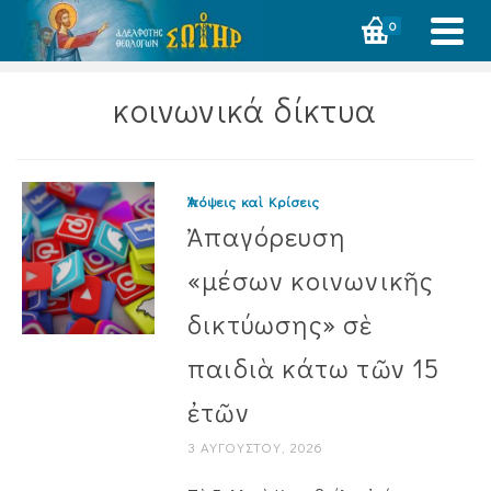
0
κοινωνικά δίκτυα
Ἀπόψεις καὶ Κρίσεις
Ἀπαγόρευση
«μέσων κοινωνικῆς
δικτύωσης» σὲ
παιδιὰ κάτω τῶν 15
ἐτῶν
3 ΑΥΓΟΎΣΤΟΥ, 2026