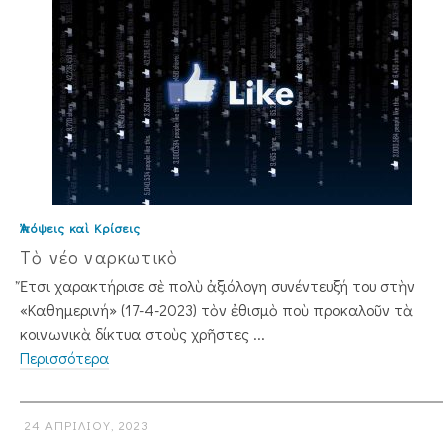
Ἀπόψεις καὶ Κρίσεις
Τὸ νέο ναρκωτικὸ
Ἔτσι χαρακτήρισε σὲ πολὺ ἀξιόλογη συνέν­τευξή του στὴν
«Καθημερινή» (17-4-2023) τὸν ἐθισμὸ ποὺ προκαλοῦν τὰ
κοινωνικὰ δίκτυα στοὺς χρῆστες ...
Περισσότερα
24 ΑΠΡΙΛΊΟΥ, 2023