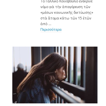
Τὸ Γαλλικὸ Κοινοβούλιο ἐνέκρινε
νόμο γιὰ τὴν ἀπαγόρευση τῶν
«μέσων κοινωνικῆς δικτύωσης»
στὰ ἄτομα κάτω τῶν 15 ἐτῶν
ἀπὸ ...
Περισσότερα