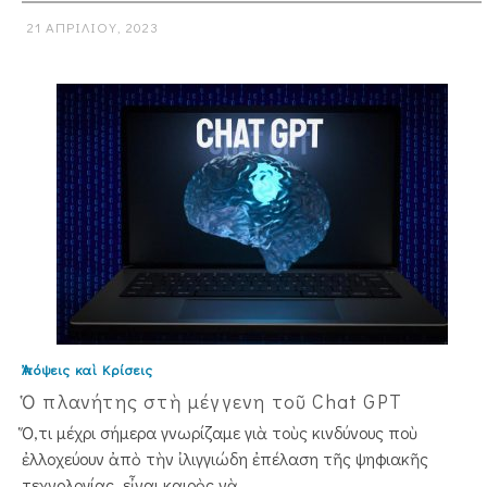
21 ΑΠΡΙΛΊΟΥ, 2023
Ἀπόψεις καὶ Κρίσεις
Ὁ πλανήτης στὴ μέγγενη τοῦ Chat GPT
Ὅ,τι μέχρι σήμερα γνωρίζαμε γιὰ τοὺς κινδύνους ποὺ
ἐλλοχεύουν ἀπὸ τὴν ἰλιγγιώδη ἐπέλαση τῆς ψηφιακῆς
τεχνολογίας, εἶναι καιρὸς νὰ ...