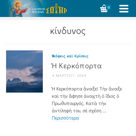
0
κίνδυνος
Ἀπόψεις καὶ Κρίσεις
Ἡ Κερκόπορτα
4 ΜΑΡΤΊΟΥ, 2024
Ἡ Κερκόπορτα ἄνοιξε! Τὴν ἄνοιξε
καὶ τὴν ἄφησε ἀνοιχτὴ ὁ ἴδιος ὁ
Πρωθυπουργός. Κατὰ τὴν
ἀντίληψή του, σὲ σχέση ...
Περισσότερα