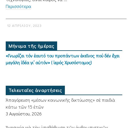
Περισσότερα
12 ΑΠΡΙΛΊΟΥ, 2023
Μήνυμα τῆς ἡμέρας
«Γνωρίζει τόν ἑαυτό του προπάντων ἐκεῖνος πού δέν ἔχει
μεγάλη ἰδέα γι’ αὐτόν» ( ἱερός Χρυσόστομος)
Τελευταῖες ἀναρτήσεις
Ἀπαγόρευση «μέσων κοινωνικῆς δικτύωσης» σὲ παιδιὰ
κάτω τῶν 15 ἐτῶν
3 Αυγούστου, 2026
Ἀνησυχία γιὰ τὴν ὑποβάθμιση τῶν ἀνθρωπιστικῶν