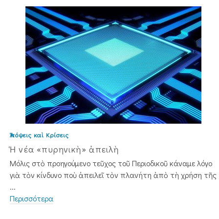
Ἀπόψεις καὶ Κρίσεις
Ἡ νέα «πυρηνικὴ» ἀπειλὴ
Μόλις στὸ προηγούμενο τεῦχος τοῦ Περιοδικοῦ κάναμε λόγο
γιὰ τὸν κίνδυνο ποὺ ἀπειλεῖ τὸν πλανήτη ἀπὸ τὴ χρήση τῆς
...
Περισσότερα