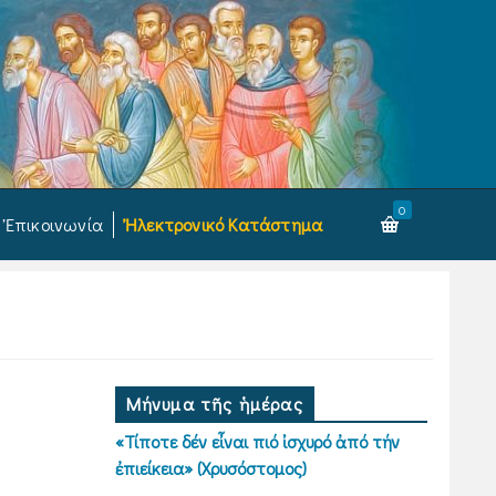
0
Ἐπικοινωνία
Ἠλεκτρονικό Κατάστημα
Μήνυμα τῆς ἡμέρας
«Τίποτε δέν εἶναι πιό ἰσχυρό ἀπό τήν
ἐπιείκεια» (Χρυσόστομος)