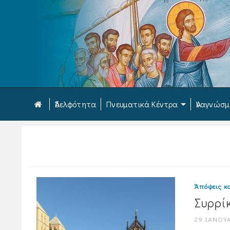
Ἀδελφότητα
Πνευματικά Κέντρα
Ἀναγνώσ
Ἀπόψεις κα
Συρρί
29 ΙΑΝΟΥΑ