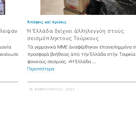
Ἀπόψεις καὶ Κρίσεις
λειψαν
Ἡ Ἑλλάδα δείχνει ἀλληλεγγύη στοὺς
σεισμόπληκτους Τούρκους
μανία
Τὰ γερμανικὰ ΜΜΕ ἀναφέρθηκαν ἐπανειλημμένα 
ακοίνωσε
προσφορὰ βοήθειας ἀ­πὸ τὴν Ἑλλάδα στὴν Τουρκία
φονικοὺς σεισμούς. «Ἡ Ἑλλάδα ...
Περισσότερα
16 ΦΕΒΡΟΥΑΡΊΟΥ, 2023