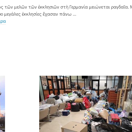
ὸς τῶν μελῶν τῶν ἐκκλησιῶν στὴ Γερμανία μειώνεται ραγδαῖα. 
ύο μεγάλες ἐκκλησίες ἔχασαν πάνω ...
ερα