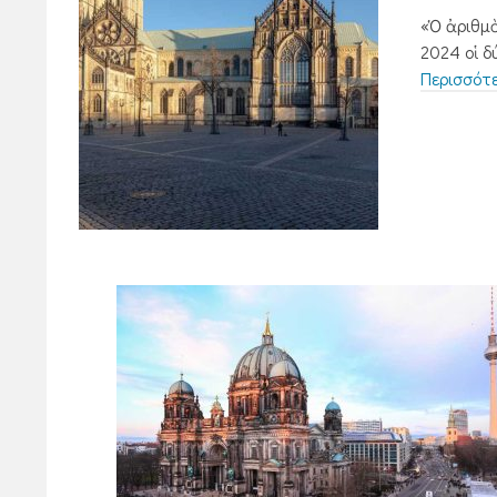
«Ὁ ἀριθμ
2024 οἱ δ
Περισσότ