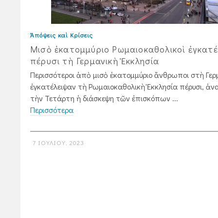
Ἀπόψεις καὶ Κρίσεις
Μισὸ ἑκατομμύριο Ρωμαιοκαθολικοὶ ἐγκατέ
πέρυσι τὴ Γερμανικὴ Ἐκκλησία
Περισσότεροι ἀπὸ μισὸ ἑκατομμύριο ἄνθρωποι στὴ Γερ
ἐγκατέλειψαν τὴ Ρωμαιοκαθολικὴ Ἐκκλησία πέρυσι, ἀ­ν
τὴν Τετάρτη ἡ διάσκεψη τῶν ἐπι­σκόπων ...
Περισσότερα
7 ΙΟΥΛΊΟΥ, 2023