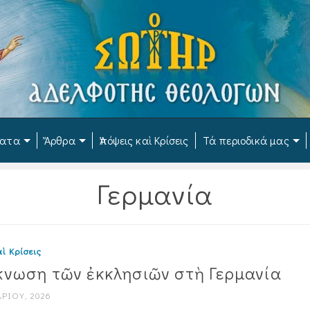
ματα
Ἄρθρα
Ἀπόψεις καὶ Κρίσεις
Τά περιοδικά μας
Γερμανία
ὶ Κρίσεις
κνωση τῶν ἐκκλησιῶν στὴ Γερμανία
ΡΊΟΥ, 2026