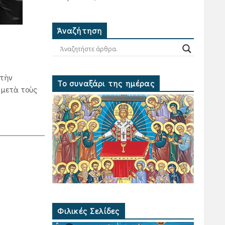
Ἀναζήτηση
στὴν
Το συναξάρι της ημέρας
 μετὰ τοὺς
Φιλικές Σελίδες