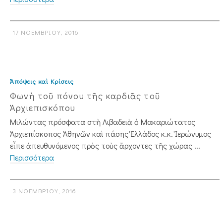
17 ΝΟΕΜΒΡΊΟΥ, 2016
Ἀπόψεις καὶ Κρίσεις
Φωνὴ τοῦ πόνου τῆς καρδιᾶς τοῦ
Ἀρχιεπισκόπου
Μιλώντας πρόσφατα στὴ Λιβαδειὰ ὁ Μακαριώτατος
Ἀρχιεπίσκοπος Ἀθη­νῶν καὶ πάσης Ἑλλάδος κ.κ. Ἱερώνυμος
εἶπε ἀπευθυνόμενος πρὸς τοὺς ἄρ­­­­χοντες τῆς χώρας ...
Περισσότερα
3 ΝΟΕΜΒΡΊΟΥ, 2016