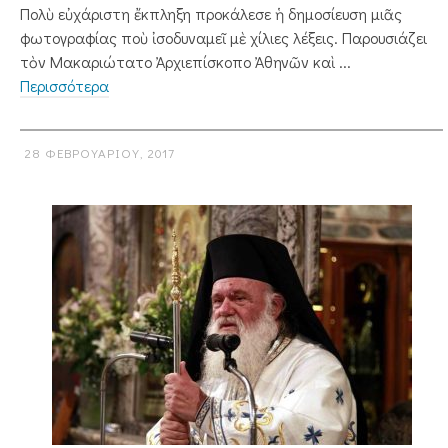
Πολὺ εὐχάριστη ἔκπληξη προκάλεσε ἡ δημοσίευση μιᾶς
φωτογραφίας ποὺ ἰσοδυναμεῖ μὲ χίλιες λέξεις. Παρουσιάζει
τὸν Μακαριώτατο Ἀρχιεπίσκοπο Ἀθηνῶν καὶ ...
Περισσότερα
28 ΦΕΒΡΟΥΑΡΊΟΥ, 2017