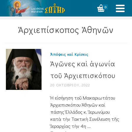
0
Ἀρχιεπίσκοπος Ἀθηνῶν
Ἀπόψεις καὶ Κρίσεις
Ἀγῶνες καὶ ἀγωνία
τοῦ Ἀρχιεπισκόπου
20 ΟΚΤΩΒΡΊΟΥ, 2022
Ἡ εἰσήγηση τοῦ Μακαριωτάτου
Ἀρχιεπισκόπου Ἀθηνῶν καὶ
πάσης Ἑλλάδος κ. Ἱερωνύμου
κατὰ τὴν Τακτικὴ Συνέλευση τῆς
Ἱεραρχίας τὴν 4η ...