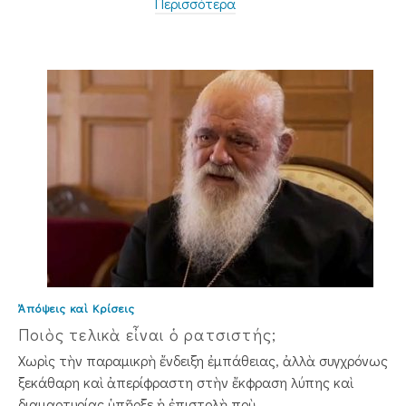
Περισσότερα
Ἀπόψεις καὶ Κρίσεις
Ποιὸς τελικὰ εἶναι ὁ ρατσιστής;
Χωρὶς τὴν παραμικρὴ ἔνδειξη ἐμπάθειας, ἀλλὰ συγχρόνως
ξεκάθαρη καὶ ἀπερίφραστη στὴν ἔκφραση λύπης καὶ
διαμαρτυρίας ὑπῆρξε ἡ ἐπιστολὴ ποὺ ...