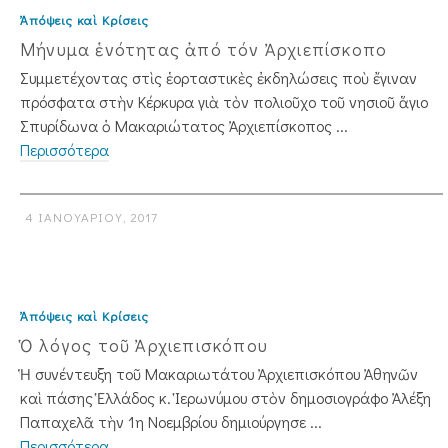
Ἀπόψεις καὶ Κρίσεις
Μήνυμα ἑνότητας ἀπό τόν Ἀρχιεπίσκοπο
Συμμετέχοντας στὶς ἑορταστικὲς ἐκδηλώσεις ποὺ ἔγιναν
πρόσφατα στὴν Κέρκυρα γιὰ τὸν πολιοῦχο τοῦ νησιοῦ ἅγιο
Σπυρίδωνα ὁ Μακαριώτατος Ἀρχιεπίσκοπος ...
Περισσότερα
4 ΙΑΝΟΥΑΡΊΟΥ, 2017
Ἀπόψεις καὶ Κρίσεις
Ὁ λόγος τοῦ Ἀρχιεπισκόπου
Ἡ συνέντευξη τοῦ Μακαριωτάτου Ἀρχιεπισκόπου Ἀθηνῶν
καὶ πάσης Ἑλλάδος κ. Ἱερωνύμου στὸν δημοσιογράφο Ἀλέξη
Παπαχελᾶ τὴν 1η Νοεμβρίου δημιούργη­σε ...
Περισσότερα