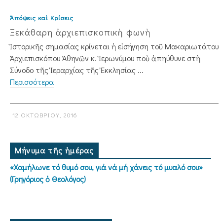
Ἀπόψεις καὶ Κρίσεις
Ξεκάθαρη ἀρχιεπισκοπικὴ φωνὴ
Ἱστορικῆς σημασίας κρίνεται ἡ εἰσήγηση τοῦ Μακαριωτάτου
Ἀρχιεπισκόπου Ἀ­θηνῶν κ. Ἱερωνύμου ποὺ ἀπηύθυνε στὴ
Σύνοδο τῆς Ἱεραρχίας τῆς Ἐκκλησίας ...
Περισσότερα
12 ΟΚΤΩΒΡΊΟΥ, 2016
Μήνυμα τῆς ἡμέρας
«Χαμήλωνε τό θυμό σου, γιά νά μή χάνεις τό μυαλό σου»
(Γρηγόριος ὁ Θεολόγος)