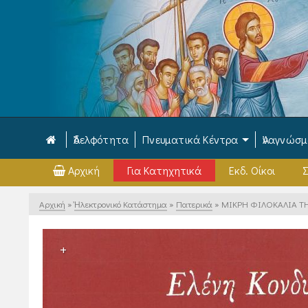
Ἀδελφότητα
Πνευματικά Κέντρα
Ἀναγνώσ
Αρχική
Για Κατηχητικά
Εκδ. Οίκοι
Σ
Αρχική
»
Ἠλεκτρονικό Κατάστημα
»
Πατερικά
»
ΜΙΚΡΗ ΦΙΛΟΚΑΛΙΑ ΤΗ