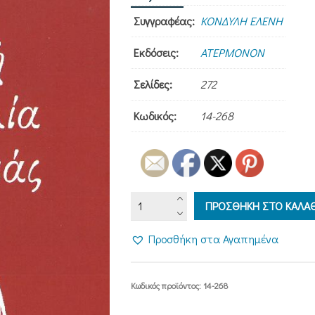
Συγγραφέας:
ΚΟΝΔΥΛΗ ΕΛΕΝΗ
Εκδόσεις:
ΑΤΕΡΜΟΝΟΝ
Σελίδες:
272
Κωδικός:
14-268
ΜΙΚΡΗ
ΠΡΟΣΘΗΚΗ ΣΤΟ ΚΑΛΑΘ
ΦΙΛΟΚΑΛΙΑ
ΤΗΣ
Προσθήκη στα Αγαπημένα
ΚΑΡΔΙΑΣ
ποσότητα
Κωδικός προϊόντος:
14-268