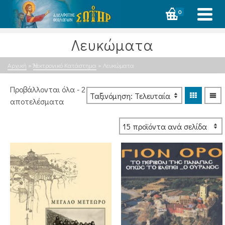
0
Λευκώματα
Αρχική
»
Ἠλεκτρονικό Κατάστημα
»
Λευκώματα
Προβάλλονται όλα - 2
Sorted
αποτελέσματα
by
latest