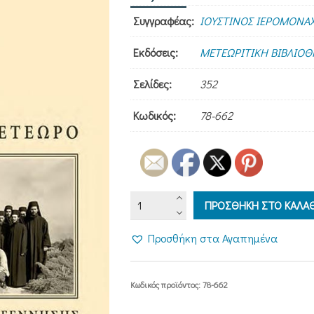
Συγγραφέας:
ΙΟΥΣΤΙΝΟΣ ΙΕΡΟΜΟΝΑ
Εκδόσεις:
ΜΕΤΕΩΡΙΤΙΚΗ ΒΙΒΛΙΟ
Σελίδες:
352
Κωδικός:
78-662
ΜΕΓΑΛΟ
ΠΡΟΣΘΗΚΗ ΣΤΟ ΚΑΛΑΘ
ΜΕΤΕΩΡΟ
-
Προσθήκη στα Αγαπημένα
Η
εποχή
της
Κωδικός προϊόντος:
78-662
αναγέννησης