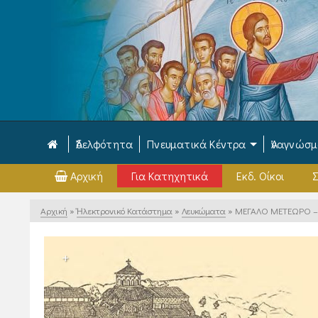
Ἀδελφότητα
Πνευματικά Κέντρα
Ἀναγνώσ
Αρχική
Για Κατηχητικά
Εκδ. Οίκοι
Σ
Αρχική
»
Ἠλεκτρονικό Κατάστημα
»
Λευκώματα
»
ΜΕΓΑΛΟ ΜΕΤΕΩΡΟ – 