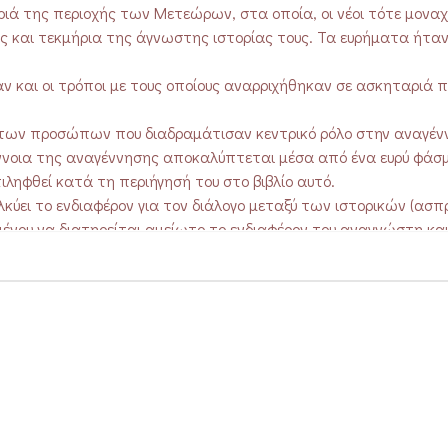
ιά της περιοχής των Μετεώρων, στα οποία, οι νέοι τότε μοναχ
 και τεκμήρια της άγνωστης ιστορίας τους. Τα ευρήματα ήταν
αν και οι τρόποι με τους οποίους αναρριχήθηκαν σε ασκηταριά π
 των προσώπων που διαδραμάτισαν κεντρικό ρόλο στην αναγέν
ννοια της αναγέννησης αποκαλύπτεται μέσα από ένα ευρύ φάσ
ληφθεί κατά τη περιήγησή του στο βιβλίο αυτό.
ύει το ενδιαφέρον για τον διάλογο μεταξύ των ιστορικών (ασ
ένου να διατηρείται αμείωτο το ενδιαφέρον του αναγνώστη και
 εν μέρει, τεκμηριωτικό χαρακτήρα, η αποτύπωση του φυσικού
αιτερότητα του τόπου και των ασκηταριών, αλλά και παραπέμπο
αστικά ιδρύματα έφεραν ακόμα έντονα τις μνήμες του βυζαντινού
ράς.