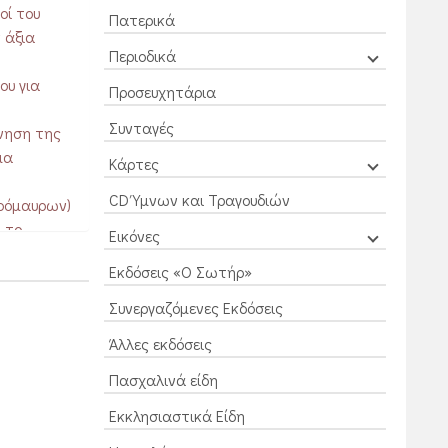
οί του
Πατερικά
 άξια
Περιοδικά
ου για
Προσευχητάρια
Συνταγές
νηση της
μα
Κάρτες
CD Ύμνων και Τραγουδιών
πρόμαυρων)
 το
Εικόνες
Εκδόσεις «Ο Σωτήρ»
 τοπίου και
υν στην
Συνεργαζόμενες Εκδόσεις
Άλλες εκδόσεις
Πασχαλινά είδη
Εκκλησιαστικά Είδη