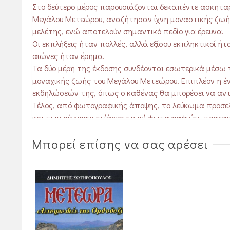
Στο δεύτερο μέρος παρουσιάζονται δεκαπέντε ασκηταρ
Μεγάλου Μετεώρου, αναζήτησαν ίχνη μοναστικής ζωής
μελέτης, ενώ αποτελούν σημαντικό πεδίο για έρευνα.
Οι εκπλήξεις ήταν πολλές, αλλά εξίσου εκπληκτικοί ήτ
αιώνες ήταν έρημα.
Τα δύο μέρη της έκδοσης συνδέονται εσωτερικά μέσω
μοναχικής ζωής του Μεγάλου Μετεώρου. Επιπλέον η έ
εκδηλώσεών της, όπως ο καθένας θα μπορέσει να αντι
Τέλος, από φωτογραφικής άποψης, το λεύκωμα προσελκ
και των σύγχρονων (έγχρωμων) φωτογραφιών, προκειμ
αδιάλειπτο της αφήγησης.
Μπορεί επίσης να σας αρέσει
Πέραν από την παρέλαση των προσώπων, η οποία έχει,
οι επιλογές στις γωνίες λήψης, αναδεικνύουν την ιδι
εποχή, στην οποία οι μετεωρίτικοι βράχοι και τα μον
παρελθόντος, αλλά και το βάρος της πολυχρόνιας φθο