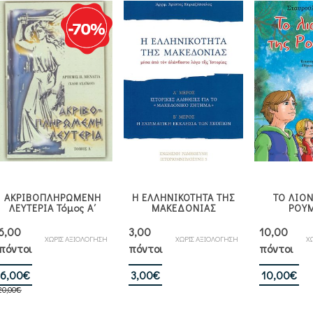
ΑΚΡΙΒΟΠΛΗΡΩΜΕΝΗ
Η ΕΛΛΗΝΙΚΟΤΗΤΑ ΤΗΣ
ΤΟ ΛΙΟΝ
ΛΕΥΤΕΡΙΑ Τόμος Α΄
ΜΑΚΕΔΟΝΙΑΣ
ΡΟΥ
6,00
3,00
10,00
ΧΩΡΙΣ ΑΞΙΟΛΟΓΗΣΗ
ΧΩΡΙΣ ΑΞΙΟΛΟΓΗΣΗ
Χ
πόντοι
πόντοι
πόντοι
Original
Η
6,00
€
3,00
€
10,00
€
20,00
€
price
τρέχουσα
was:
τιμή