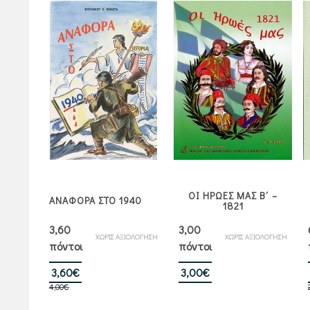
ΟΥ
ΟΙ ΗΡΩΕΣ ΜΑΣ Β΄ –
ΥΣΤΡΑ
ΑΝΑΦΟΡΑ ΣΤΟ 1940
1821
ΕΙΟ
3,60
3,00
ΙΟΛΟΓΗΣΗ
ΧΩΡΙΣ ΑΞΙΟΛΟΓΗΣΗ
ΧΩΡΙΣ ΑΞΙΟΛΟΓΗΣΗ
πόντοι
πόντοι
Original
Η
3,60
€
3,00
€
4,00
€
price
τρέχουσα
was:
τιμή