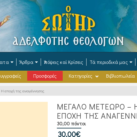
ματα
Ἄρθρα
Ἀπόψεις καὶ Κρίσεις
Τά περιοδικά μας
υγγραφείς
Προσφορές
Κατηγορίες
Βιβλιοπωλεία
Η εποχή της αναγέννησης
ΜΕΓΑΛΟ ΜΕΤΕΩΡΟ – 
ΕΠΟΧΉ ΤΗΣ ΑΝΑΓΈΝΝ
30,00 πόντοι
30,00
€