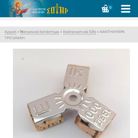
0
Αρχική
»
Ἠλεκτρονικό Κατάστημα
»
Εκκλησιαστικά Είδη
»
ΚΑΝΤΗΛΗΘΡΑ
ΤΡΙΓΩΝΙΚΗ