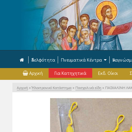
Ἀδελφότητα
Πνευματικά Κέντρα
Ἀναγνώσ
Αρχική
Για Κατηχητικά
Εκδ. Οίκοι
Σ
Αρχική
»
Ἠλεκτρονικό Κατάστημα
»
Πασχαλινά είδη
»
ΠΑΣΧΑΛΙΝΗ ΛΑΜ