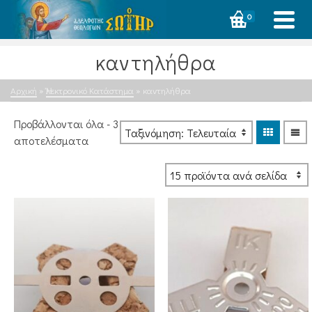
0
καντηλήθρα
Αρχική
»
Ἠλεκτρονικό Κατάστημα
»
καντηλήθρα
Προβάλλονται όλα - 3
Sorted
αποτελέσματα
by
latest