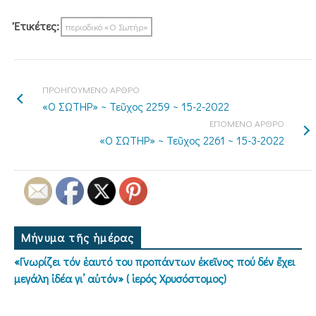
Ἐτικέτες:
περιοδικό «Ο Σωτήρ»
ΠΡΟΗΓΟΥΜΕΝΟ ΑΡΘΡΟ
«Ο ΣΩΤΗΡ» ~ Τεῦχος 2259 ~ 15-2-2022
ΕΠΟΜΕΝΟ ΑΡΘΡΟ
«Ο ΣΩΤΗΡ» ~ Τεῦχος 2261 ~ 15-3-2022
Μήνυμα τῆς ἡμέρας
«Γνωρίζει τόν ἑαυτό του προπάντων ἐκεῖνος πού δέν ἔχει
μεγάλη ἰδέα γι’ αὐτόν» ( ἱερός Χρυσόστομος)