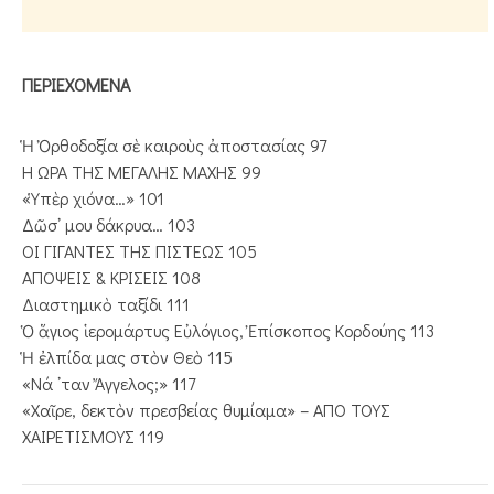
ΠΕΡΙΕΧΟΜΕΝΑ
Ἡ Ὀρθοδοξία σὲ καιροὺς ἀποστασίας 97
Η ΩΡΑ ΤΗΣ ΜΕΓΑΛΗΣ ΜΑΧΗΣ 99
«Ὑπὲρ χιόνα…» 101
Δῶσ᾿ μου δάκρυα… 103
ΟΙ ΓΙΓΑΝΤΕΣ ΤΗΣ ΠΙΣΤΕΩΣ 105
ΑΠΟΨΕΙΣ & ΚΡΙΣΕΙΣ 108
Διαστημικὸ ταξίδι 111
Ὁ ἅγιος ἱερομάρτυς Εὐλόγιος, Ἐπίσκοπος Κορδούης 113
Ἡ ἐλπίδα μας στὸν Θεὸ 115
«Νά ᾿ταν Ἄγγελος;» 117
«Χαῖρε, δεκτὸν πρεσβείας θυμίαμα» – ΑΠΟ ΤΟΥΣ
ΧΑΙΡΕΤΙΣΜΟΥΣ 119