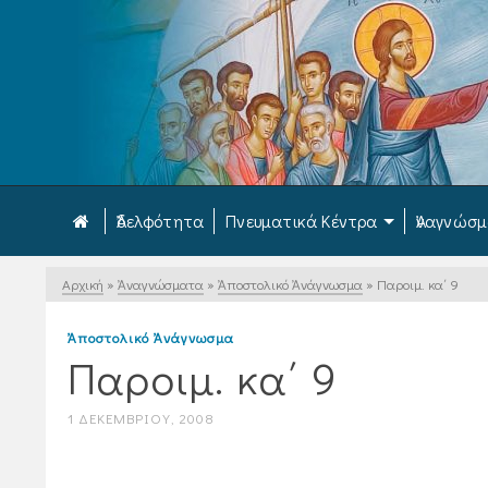
Ἀδελφότητα
Πνευματικά Κέντρα
Ἀναγνώσ
Αρχική
»
Ἀναγνώσματα
»
Ἀποστολικό Ἀνάγνωσμα
»
Παροιμ. κα΄ 9
Ἀποστολικό Ἀνάγνωσμα
Παροιμ. κα΄ 9
1 ΔΕΚΕΜΒΡΊΟΥ, 2008