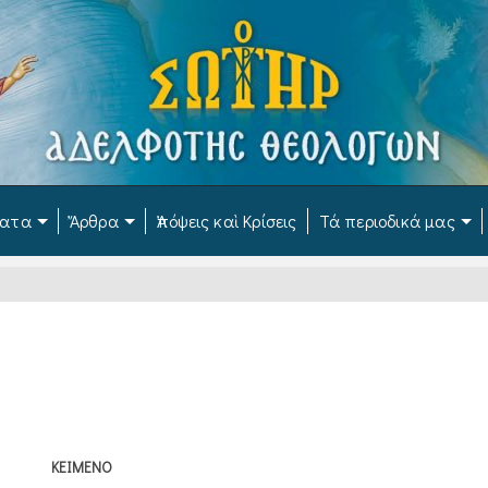
ματα
Ἄρθρα
Ἀπόψεις καὶ Κρίσεις
Τά περιοδικά μας
ΚΕΙΜΕΝΟ