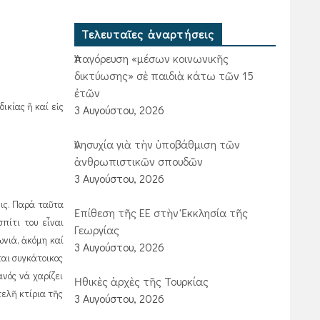
Τελευταῖες ἀναρτήσεις
Ἀπαγόρευση «μέσων κοινωνικῆς
δικτύωσης» σὲ παιδιὰ κάτω τῶν 15
ἐτῶν
ικίας ἤ καί εἰς
3 Αυγούστου, 2026
Ἀνησυχία γιὰ τὴν ὑποβάθμιση τῶν
ἀνθρωπιστικῶν σπουδῶν
3 Αυγούστου, 2026
εις. Παρά ταῦτα
Ἐπίθεση τῆς ΕΕ στὴν Ἐκκλησία τῆς
πίτι του εἶναι
Γεωργίας
ωνιά, ἀκόμη καί
3 Αυγούστου, 2026
ται συγκάτοικος
ανός νά χαρίζει
Ἠθικὲς ἀρχὲς τῆς Τουρκίας
τελῆ κτίρια τῆς
3 Αυγούστου, 2026