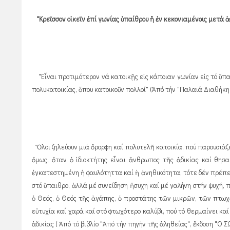
"Κρεῖσσον οἰκεῖν ἐπί γωνίας ὑπαίθρου ἤ ἐν κεκονιαμένοις μετά ἀδ
"Εἶναι προτιμότερον νά κατοικῇς εἰς κάποιαν γωνίαν εἰς τό ὕπα
πολυκατοικίας, ὅπου κατοικοῦν πολλοί" (Ἀπό τήν "Παλαιά Διαθήκη 
Ὅλοι ζηλεύουν μιά ὄρορφη καί πολυτελῆ κατοικία, πού παρουσιάζει
ὅμως, ὅταν ὁ ἰδιοκτήτης εἶναι ἄνθρωπος τῆς ἀδικίας καί θησ
ἐγκατεστημένη ἡ φαυλότηττα καί ἡ ἀνηθικότητα, τότε δέν πρέπει κ
στό ὕπαιθρο, ἀλλά μέ συνείδηση ἥσυχη καί μέ γαλήνη στήν ψυχή, π
ὁ Θεός, ὁ Θεός τῆς ἀγάπης, ὁ προστάτης τῶν μικρῶν, τῶν πτωχῶν
εὐτυχία καί χαρά καί στό φτωχότερο καλύβι, πού τό θερμαίνει καί
ἀδικίας ( Ἀπό τό βιβλίο "Ἀπό τήν πηγήν τῆς ἀληθείας", ἔκδοση "Ο Σ