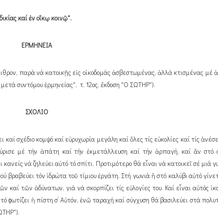
ικίας καί ἐν οἴκῳ κοινῷ".
ΕΡΜΗΝΕΙΑ
ιθρον, παρά νά κατοικῇς εἰς οἰκοδομάς ἀσβεστωμένας, ἀλλά κτισμένας μέ ἀδ
μετά συντόμου ἑρμηνείας", τ. 12ος, ἔκδοση "Ο ΣΩΤΗΡ").
ΣΧΟΛΙΟ
 καί σχέδιο κομψό καί εὐρυχωρία μεγάλη καί ὅλες τίς εὐκολίες καί τίς ἀνέσ
αύρισε μέ τήν ἀπάτη καί τήν ἐκμετάλλευση καί τήν ἁρπαγή, καί ἄν στό σ
ανείς νά ζηλεύει αὐτό τό σπίτι. Προτιμότερο θά εἶναι νά κατοικεῖ σέ μιά γ
ού βραβεύει τόν ἱδρώτα τοῦ τίμιου ἐργάτη. Στή γωνιά ἤ στό καλύβι αὐτό γίνε
 καί τῶν ἀδύνατων, γιά νά σκορπίζει τίς εὐλογίες του. Καί εἶναι αὐτός ἱκ
 τό φωτίζει ἡ πίστη σ’ Αὐτόν, ἐνῶ ταραχή καί σύγχυση θά βασιλεύει στά πολυ
ΩΤΗΡ").