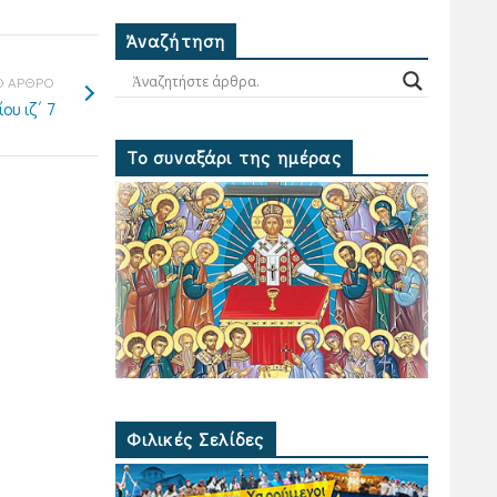
Ἀναζήτηση
 ΑΡΘΡΟ
ου ιζ΄ 7
Το συναξάρι της ημέρας
Φιλικές Σελίδες