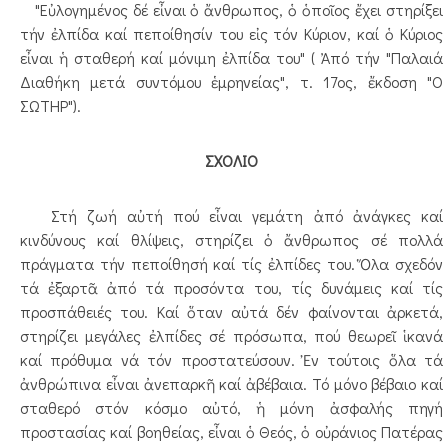
"Εὐλογημένος δέ εἶναι ὁ ἄνθρωπος, ὁ ὁποῖος ἔχει στηρίξει
τήν ἐλπίδα καί πεποίθησίν του εἰς τόν Κύριον, καί ὁ Κύριος
εἶναι ἡ σταθερή καί μόνιμη ἐλπίδα του" ( Ἀπό τήν "Παλαιά
Διαθήκη μετά συντόμου ἑμρηνείας", τ. 17ος, ἔκδοση "Ο
ΣΩΤΗΡ").
ΣΧΟΛΙΟ
Στή ζωή αὐτή πού εἶναι γεμάτη ἀπό ἀνάγκες καί
κινδύνους καί θλίψεις, στηρίζει ὁ ἄνθρωπος σέ πολλά
πράγματα τήν πεποίθησή καί τίς ἐλπίδες του. Ὅλα σχεδόν
τά ἐξαρτᾶ ἀπό τά προσόντα του, τίς δυνάμεις καί τίς
προσπάθειές του. Καί ὅταν αὐτά δέν φαίνονται ἀρκετά,
στηρίζει μεγάλες ἐλπίδες σέ πρόσωπα, πού θεωρεῖ ἱκανά
καί πρόθυμα νά τόν προστατεύσουν. Ἐν τούτοις ὅλα τά
ἀνθρώπινα εἶναι ἀνεπαρκῆ καί ἀβέβαια. Τό μόνο βέβαιο καί
σταθερό στόν κόσμο αὐτό, ἡ μόνη ἀσφαλής πηγή
προστασίας καί βοηθείας, εἶναι ὁ Θεός, ὁ οὐράνιος Πατέρας