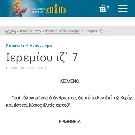
0
Αρχική
»
Ἀναγνώσματα
»
Ἀποστολικό Ἀνάγνωσμα
»
Ιερεμίου ιζ΄ 7
Ἀποστολικό Ἀνάγνωσμα
Ιερεμίου ιζ΄ 7
8 ΔΕΚΕΜΒΡΊΟΥ, 2008
ΚΕΙΜΕΝΟ
"καί εὐλογημένος ὁ ἄνθρωπος, ὅς πέποιθεν ἐπί τῷ Κυρίῳ,
καί ἔστεαι Κύριος ἐλπίς αὐτοῦ".
ΕΡΜΗΝΕΙΑ