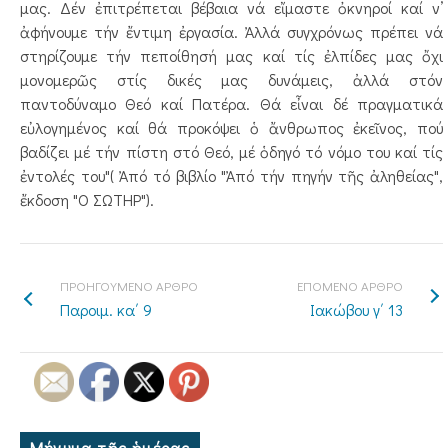
μας. Δέν ἐπιτρέπεται βέβαια νά εἴμαστε ὀκνηροί καί ν’
ἀφήνουμε τήν ἔντιμη ἐργασία. Ἀλλά συγχρόνως πρέπει νά
στηρίζουμε τήν πεποίθησή μας καί τίς ἐλπίδες μας ὄχι
μονομερῶς στίς δικές μας δυνάμεις, ἀλλά στόν
παντοδύναμο Θεό καί Πατέρα. Θά εἶναι δέ πραγματικά
εὐλογημένος καί θά προκόψει ὁ ἄνθρωπος ἐκεῖνος, πού
βαδίζει μέ τήν πίστη στό Θεό, μέ ὁδηγό τό νόμο του καί τίς
ἐντολές του"( Ἀπό τό βιβλίο "Ἀπό τήν πηγήν τῆς ἀληθείας",
ἔκδοση "Ο ΣΩΤΗΡ").
ΠΡΟΗΓΟΥΜΕΝΟ ΑΡΘΡΟ
ΕΠΟΜΕΝΟ ΑΡΘΡΟ
Παροιμ. κα΄ 9
Ιακώβου γ΄ 13
Μήνυμα τῆς ἡμέρας