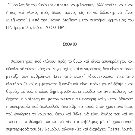
"Ὁ δοῦλος δέ τοῦ Κυρίου δέν πρέπει νά φιλονεικῇ, ἀλλ’ ὀφείλει νά εἶναι
ἤπιος καί γλυκύς πρός ὅλους, ἱκανός εἰς τό νά διδάσκῃ, νά εἶναι
ἀνεξίκακος" ( Ἀπό τήν "Καινή Διαθήκη μετά συντόμου ἑρμηνείας τοῦ
Π.Ν.Τρεμπέλα, ἔκδοση "Ο ΣΩΤΗΡ").
ΣΧΟΛΙΟ
Χαρακτῆρες πού κλίνουν πρός τό θυμό καί εἶναι ἀσυγκράτητοι καί
εὔκολοι σέ φιλονεικίες καί λογομαχίες καί συγκρούσεις, δέν εἶναι σπάνιοι
μεταξύ τῶν ἀνθρώπων. Εἴτε ἀπό φυσική ἰδιοσυγκρασία, εἴτε ἀπό
ἐλατήρια ὑλικοῦ συμφέροντος ἤ ἐγωϊσμοῦ, εἶναι πρόχειροι σέ ἐξάψεις καί
θυμούς, μέ τούς ὁποίους δημιουργοῦνται ἐπεισόδια καί ἀντιπάθειες καί
ἔρχεται ἡ διαίρεση καί ματαιώνεται ἡ συνεννόηση καί γίνεται ἀδύνατη
ἡ συνεργασία καί ἀκολουθοῦν ἀναρίθμητα κακά. Στόν χριστιανό ὅμως
πού ἐγνώρισε τό νόμο τοῦ Θεοῦ καί θέλει νά εἶναι δοῦλος του καί νά
πράττει τό θέλημά του καί νά γίνεται ὠφέλιμος μέ τή χριστιανική
συμπεριφορά του, δέν ἁρμόζουν φιλονεικίες καί διαμάχες. Πρέπει λοιπόν