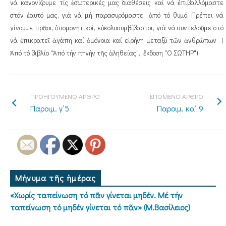
νά κανονίζουμε τίς ἐσωτερικές μας διαθέσεις καί νά ἐπιβαλλόμαστε
στόν ἑαυτό μας, γιά νά μή παρασυρόμαστε ἀπό τό θυμό. Πρέπει νά
γίνουμε πρᾶοι, ὑπομονητικοί, εὐκολοσυμβίβαστοι, γιά νά συντελοῦμε στό
νά ἐπικρατεῖ ἀγάπη καί ὁμόνοια καί εἰρήνη μεταξύ τῶν ἀνθρώπων (
Ἀπό τό βιβλίο "Ἀπό τήν πηγήν τῆς ἀληθείας", ἔκδοση "Ο ΣΩΤΗΡ").
ΠΡΟΗΓΟΥΜΕΝΟ ΑΡΘΡΟ
ΕΠΟΜΕΝΟ ΑΡΘΡΟ
Παροιμ. γ΄5
Παροιμ. κα΄ 9
Μήνυμα τῆς ἡμέρας
«Χωρίς ταπείνωση τό πᾶν γίνεται μηδέν. Μέ τήν
ταπείνωση τό μηδέν γίνεται τό πᾶν» (Μ.Βασίλειος)