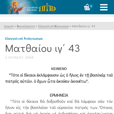
0
Αρχική
»
Ἀναγνώσματα
»
Εὐαγγελικό Ἀνάγνωσμα
»
Ματθαίου ιγ΄ 43
Εὐαγγελικό Ἀνάγνωσμα
Ματθαίου ιγ΄ 43
3 ΙΟΥΝΊΟΥ, 2008
ΚΕΙΜΕΝΟ
"Τότε οἱ δίκαιοι ἐκλάμψουσιν ὡς ὁ ἥλιος ἐν τῇ βασιλείᾳ τοῦ
πατρός αὐτῶν. ὁ ἔχων ὦτα ἀκούειν ἀκουέτω".
ΕΡΜΗΝΕΙΑ
"Τότε οἱ δίκαιοι θά δοξασθοῦν καί θά λάμψουν σάν τόν
ἥλιον εἰς τήν βασιλείαν τοῦ οὐρανίου πατρός των. Ὅποιος
ἔχει αὐτιά διά νά ἀκούῃ μέ ἐνδιαφέρον καί ἐγκολπώνεται