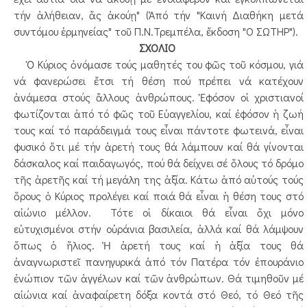
τήν ἀλήθειαν, ἄς ἀκούῃ" (Ἀπό τήν "Καινή Διαθήκη μετά
συντόμου ἑρμηνείας" τοῦ Π.Ν.Τρεμπέλα, ἔκδοση "Ο ΣΩΤΗΡ").
ΣΧΟΛΙΟ
Ὁ Κύριος ὀνόμασε τούς μαθητές του φῶς τοῦ κόσμου, γιά
νά φανερώσει ἔτσι τή θέση πού πρέπει νά κατέχουν
ἀνάμεσα στούς ἄλλους ἀνθρώπους. Ἐφόσον οἱ χριστιανοί
φωτίζονται ἀπό τό φῶς τοῦ Εὐαγγελίου, καί ἐφόσον ἡ ζωή
τους καί τό παράδειγμά τους εἶναι πάντοτε φωτεινά, εἶναι
φυσικό ὅτι μέ τήν ἀρετή τους θά λάμπουν καί θά γίνονται
δάσκαλος καί παιδαγωγός, πού θά δείχνει σέ ὅλους τό δρόμο
τῆς ἀρετῆς καί τή μεγάλη της ἀξία. Κάτω ἀπό αὐτούς τούς
ὅρους ὁ Κύριος προλέγει καί ποιά θά εἶναι ἡ θέση τους στό
αἰώνιο μέλλον. Τότε οἱ δίκαιοι θά εἶναι ὄχι μόνο
εὐτυχισμένοι στήν οὐράνια βασιλεία, ἀλλά καί θά λάμψουν
ὅπως ὁ ἥλιος. Ἡ ἀρετή τους καί ἡ ἀξία τους θά
ἀναγνωριστεῖ πανηγυρικά ἀπό τόν Πατέρα τόν ἐπουράνιο
ἐνώπιον τῶν ἀγγέλων καί τῶν ἀνθρώπων. Θά τιμηθοῦν μέ
αἰώνια καί ἀναφαίρετη δόξα κοντά στό Θεό, τό Θεό τῆς