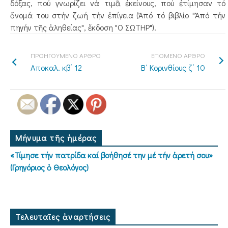
δόξας, πού γνωρίζει νά τιμᾶ ἐκείνους, πού ἐτίμησαν τό
ὄνομά του στήν ζωή τήν ἐπίγεια (Ἀπό τό βιβλίο "Ἀπό τήν
πηγήν τῆς ἀληθείας", ἔκδοση "Ο ΣΩΤΗΡ").
ΠΡΟΗΓΟΥΜΕΝΟ ΑΡΘΡΟ
ΕΠΟΜΕΝΟ ΑΡΘΡΟ
Αποκαλ. κβ΄ 12
Β΄ Κορινθίους ζ΄ 10
Μήνυμα τῆς ἡμέρας
«Τίμησε τήν πατρίδα καί βοήθησέ την μέ τήν ἀρετή σου»
(Γρηγόριος ὁ Θεολόγος)
Τελευταῖες ἀναρτήσεις