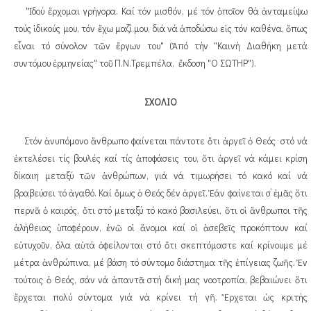
"Ἰδού ἔρχομαι γρήγορα. Καί τόν μισθόν, μέ τόν ὁποῖον θά ἀνταμείψω
τούς ἰδικούς μου, τόν ἔχω μαζί μου, διά νά ἀποδώσω εἰς τόν καθένα, ὅπως
εἶναι τό σύνολον τῶν ἔργων του" (Ἀπό τήν "Καινή Διαθήκη μετά
συντόμου ἑρμηνείας" τοῦ Π.Ν.Τρεμπέλα, ἔκδοση "Ο ΣΩΤΗΡ").
ΣΧΟΛΙΟ
Στόν ἀνυπόμονο ἄνθρωπο φαίνεται πάντοτε ὅτι ἀργεῖ ὁ Θεός στό νά
ἐκτελέσει τίς βουλές καί τίς ἀποφάσεις του, ὅτι ἀργεῖ νά κάμει κρίση
δίκαιη μεταξύ τῶν ἀνθρώπων, γιά νά τιμωρήσει τό κακό καί νά
βραβεύσει τό ἀγαθό. Καί ὅμως ὁ Θεός δέν ἀργεῖ. Ἐάν φαίνεται σ’ ἐμᾶς ὅτι
περνᾶ ὁ καιρός, ὅτι στό μεταξύ τό κακό βασιλεύει, ὅτι οἱ ἄνθρωποι τῆς
ἀλήθειας ὑποφέρουν, ἐνῶ οἱ ἄνομοι καί οἱ ἀσεβεῖς προκόπτουν καί
εὐτυχοῦν, ὅλα αὐτά ὀφείλονται στό ὄτι σκεπτόμαστε καί κρίνουμε μέ
μέτρα ἀνθρώπινα, μέ βάση τό σύντομο διάστημα τῆς ἐπίγειας ζωῆς. Ἐν
τούτοις ὁ Θεός, σάν νά ἀπαντᾶ στή δική μας νοοτροπία, βεβαιώνει ὅτι
ἔρχεται πολύ σύντομα γιά νά κρίνει τή γῆ. Ἔρχεται ὡς κριτής