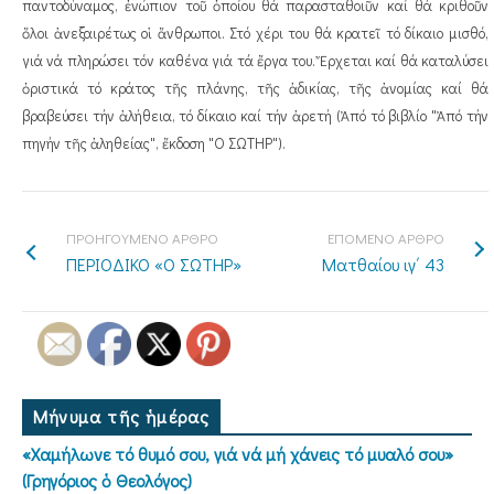
παντοδύναμος, ἐνώπιον τοῦ ὁποίου θά παρασταθοιῦν καί θά κριθοῦν
ὅλοι ἀνεξαιρέτως οἱ ἄνθρωποι. Στό χέρι του θά κρατεῖ τό δίκαιο μισθό,
γιά νά πληρώσει τόν καθένα γιά τά ἔργα του. Ἔρχεται καί θά καταλύσει
ὁριστικά τό κράτος τῆς πλάνης, τῆς ἀδικίας, τῆς ἀνομίας καί θά
βραβεύσει τήν ἀλήθεια, τό δίκαιο καί τήν ἀρετή (Ἀπό τό βιβλίο "Ἀπό τήν
πηγήν τῆς ἀληθείας", ἔκδοση "Ο ΣΩΤΗΡ").
ΠΡΟΗΓΟΥΜΕΝΟ ΑΡΘΡΟ
ΕΠΟΜΕΝΟ ΑΡΘΡΟ
ΠΕΡΙΟΔΙΚΟ «Ο ΣΩΤΗΡ»
Ματθαίου ιγ΄ 43
Μήνυμα τῆς ἡμέρας
«Χαμήλωνε τό θυμό σου, γιά νά μή χάνεις τό μυαλό σου»
(Γρηγόριος ὁ Θεολόγος)