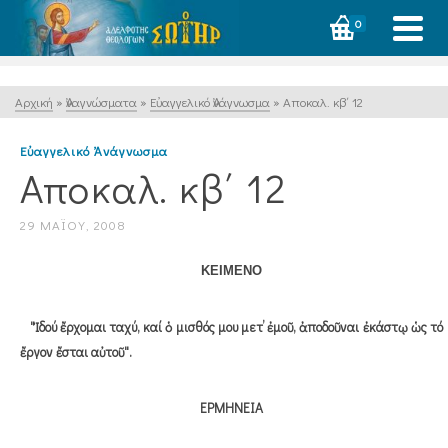
0
Αρχική
»
Ἀναγνώσματα
»
Εὐαγγελικό Ἀνάγνωσμα
»
Αποκαλ. κβ΄ 12
Εὐαγγελικό Ἀνάγνωσμα
Αποκαλ. κβ΄ 12
29 ΜΑΪ́ΟΥ, 2008
ΚΕΙΜΕΝΟ
"Ἰδού ἔρχομαι ταχύ, καί ὁ μισθός μου μετ’ ἐμοῦ, ἀποδοῦναι ἐκάστῳ ὡς τό
ἔργον ἔσται αὐτοῦ".
ΕΡΜΗΝΕΙΑ