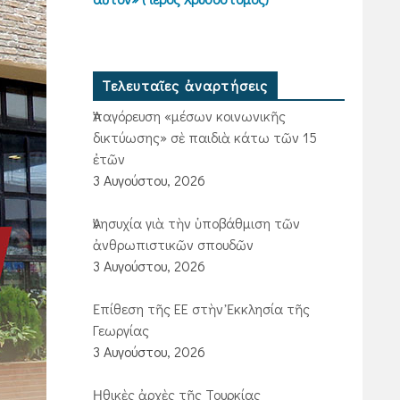
Τελευταῖες ἀναρτήσεις
Ἀπαγόρευση «μέσων κοινωνικῆς
δικτύωσης» σὲ παιδιὰ κάτω τῶν 15
ἐτῶν
3 Αυγούστου, 2026
Ἀνησυχία γιὰ τὴν ὑποβάθμιση τῶν
ἀνθρωπιστικῶν σπουδῶν
3 Αυγούστου, 2026
Ἐπίθεση τῆς ΕΕ στὴν Ἐκκλησία τῆς
Γεωργίας
3 Αυγούστου, 2026
Ἠθικὲς ἀρχὲς τῆς Τουρκίας