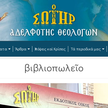
ματα
Ἄρθρα
Ἀπόψεις καὶ Κρίσεις
Τά περιοδικά μας
βιβλιοπωλεῖο