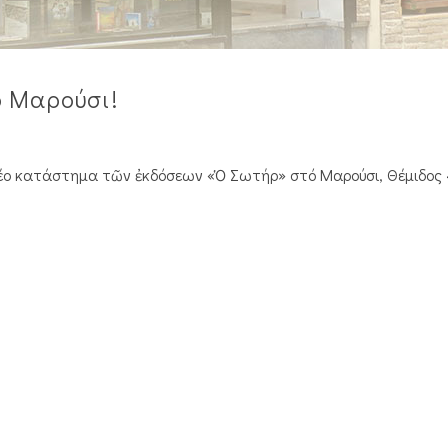
ό Μαρούσι!
 νέο κατάστημα τῶν ἐκδόσεων «Ὁ Σωτήρ» στό Μαρούσι, Θέμιδος 4 