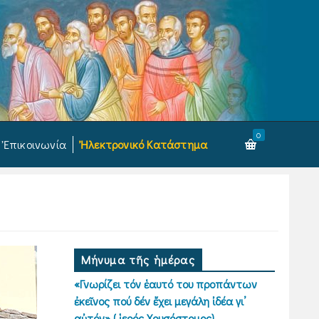
0
Ἐπικοινωνία
Ἠλεκτρονικό Κατάστημα
Μήνυμα τῆς ἡμέρας
«Γνωρίζει τόν ἑαυτό του προπάντων
ἐκεῖνος πού δέν ἔχει μεγάλη ἰδέα γι’
αὐτόν» ( ἱερός Χρυσόστομος)