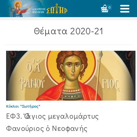
0
Θέματα 2020-21
Κύκλοι "Σωτήρος"
ΕΦ3. Ὁ ἅγιος μεγαλομάρτυς
Φανούριος ὁ Νεοφανής