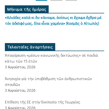
Μήνυμα τῆς ἡμέρας
«Χιλιάδες καλά κι ἄν κάνουμε, ἀνίσως κι ἔχουμε ἔχθρα μέ
τόν ἀδελφό μας, ὅλα εἶναι χαμένα» (Κοσμᾶς ὁ Αἰτωλός)
Τελευταῖες ἀναρτήσεις
Ἀπαγόρευση «μέσων κοινωνικῆς δικτύωσης» σὲ παιδιὰ
κάτω τῶν 15 ἐτῶν
3 Αυγούστου, 2026
Ἀνησυχία γιὰ τὴν ὑποβάθμιση τῶν ἀνθρωπιστικῶν
σπουδῶν
3 Αυγούστου, 2026
Ἐπίθεση τῆς ΕΕ στὴν Ἐκκλησία τῆς Γεωργίας
3 Αυγούστου, 2026