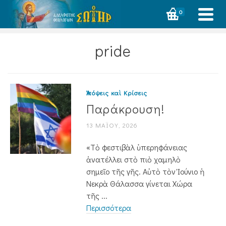
0
pride
Ἀπόψεις καὶ Κρίσεις
Παράκρουση!
13 ΜΑΪ́ΟΥ, 2026
«Τὸ φεστιβὰλ ὑπερηφάνειας
ἀνατέλλει στὸ πιὸ χαμηλὸ
σημεῖο τῆς γῆς. Αὐτὸ τὸν Ἰούνιο ἡ
Νεκρὰ Θάλασσα γίνεται Χώρα
τῆς ...
Περισσότερα