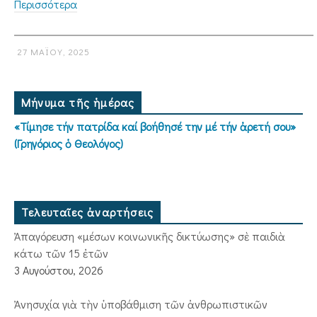
Περισσότερα
27 ΜΑΪ́ΟΥ, 2025
Μήνυμα τῆς ἡμέρας
«Τίμησε τήν πατρίδα καί βοήθησέ την μέ τήν ἀρετή σου»
(Γρηγόριος ὁ Θεολόγος)
Τελευταῖες ἀναρτήσεις
Ἀπαγόρευση «μέσων κοινωνικῆς δικτύωσης» σὲ παιδιὰ
κάτω τῶν 15 ἐτῶν
3 Αυγούστου, 2026
Ἀνησυχία γιὰ τὴν ὑποβάθμιση τῶν ἀνθρωπιστικῶν