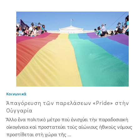
Κοινωνικά
Ἀπαγόρευση τῶν παρελάσεων «Pride» στὴν
Οὑγγαρία
Ἄλλο ἕνα πολιτικὸ μέτρο ποὺ ἐνισχύει τὴν παραδοσιακὴ
οἰκογένεια καὶ προστατεύει τοὺς αἰώνιους ἠθικοὺς νόμους
προστίθεται στὴ χώρα τῆς ...