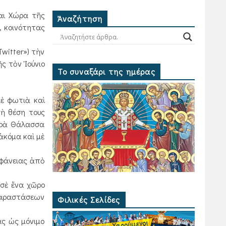
ται Χώρα τῆς
Ἀναζήτηση
, κοινότητας
witter») τὴν
ς τὸν Ἰούνιο
Το συναξάρι της ημέρας
μὲ φωτιὰ καὶ
ὴ θέση τους
κρὰ Θάλασσα
ἀκόμα καὶ μὲ
ηφάνειας ἀπὸ
 σὲ ἕνα χῶρο
 παραστάσεων
Φιλικές Σελίδες
ς ὡς μόνι­μο