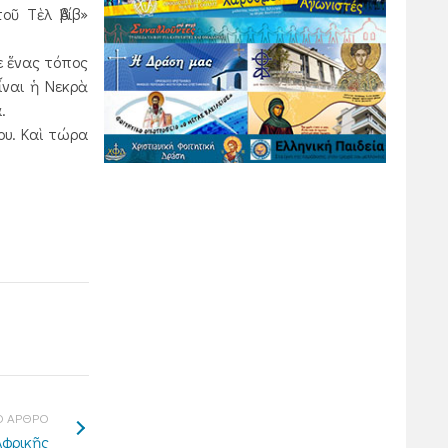
οῦ Τὲλ Ἀβίβ»
ε ἕνας τόπος
ναι ἡ Νεκρὰ
.
ου. Καὶ τώρα
 ΑΡΘΡΟ
Αφρικῆς