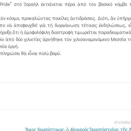
 “Pride” στὸ Ἰσραὴλ ἐκτείνεται πέρα ἀπὸ τὸν βασικὸ κόμβο τ
ὸν κόσμο, προκαλώντας ποικίλες ἀντιδράσεις. Διότι, ἂν ὑπῆρχ
ο νὰ ἀποφευχθεῖ γιὰ τὴ διοργάνωση τέτοιας ἐκδηλώσεως, εἶ
ρυξη ὅτι ἡ ὁμοφυλόφιλη διαστροφὴ τιμωρεῖται παραδειγματικά
ὶν ἀπὸ δύο χιλιετίες ἀρνήθηκε τὸν χιλιοαναμενόμενο Μεσσία τ
εία ὀργή.
ι πληρώσει θὰ εἶναι πολὺ βαρύ.
ΕΠΟΜΕΝΟ
Ἅγιος Χρυσόστομος, ὁ φλογερός Ἱεραπόστολος τῆς 