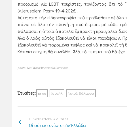
προορισμὸ γιὰ LGBT τουρίστες, τονίζον­­τας ὅτι τὸ
(«Jerusalem Post» 19-4-2026).
Αὐτὰ ἀπὸ τὴν εἰδησεογραφία ποὺ προβλήθηκε σὲ ὅλο τ
πάνω σὲ ὅλο τὸν πλανήτη ποὺ ἔπρεπε μὲ κάθε τρόπ
Θάλασσα, ἡ ὁποία ἀποτελεῖ ἔμπρακτη κραυγαλέα διακή
Ἀλλὰ ὁ λαὸς αὐτὸς ἐξακολουθεῖ νὰ εἶναι παράφρων. Πρ
ἐξακολουθεῖ νὰ παραμένει τυφλὸς καὶ νὰ προκαλεῖ τὴ θ
Κάποια στιγμὴ θὰ συνέλθει. Ἀλλὰ τὸ τί­μημα ποὺ θὰ ἔχε
photo: Neil Ward/Wikimedia Commons
Ἐτικέτες:
pride
Ἰσραήλ
Νεκρά Θάλασσα
ΠΡΟΗΓΟΥΜΕΝΟ ΑΡΘΡΟ
Οἱ αὐτοκτονίες στὴν Ἑλλάδα