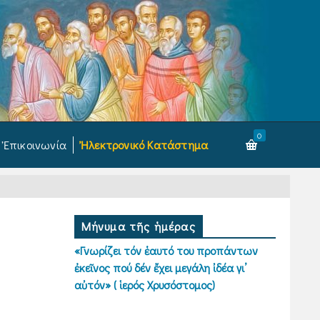
0
Ἐπικοινωνία
Ἠλεκτρονικό Κατάστημα
Μήνυμα τῆς ἡμέρας
«Γνωρίζει τόν ἑαυτό του προπάντων
ἐκεῖνος πού δέν ἔχει μεγάλη ἰδέα γι’
αὐτόν» ( ἱερός Χρυσόστομος)