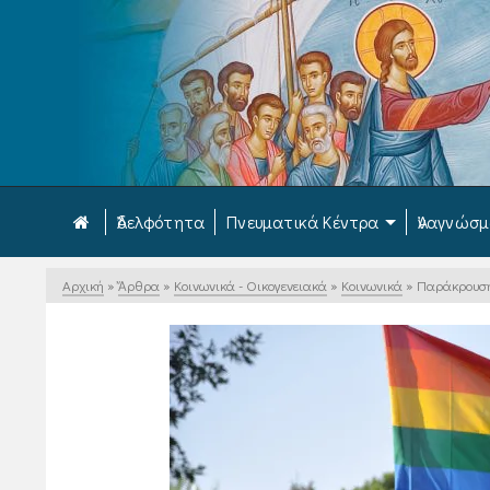
Ἀδελφότητα
Πνευματικά Κέντρα
Ἀναγνώσ
Αρχική
»
Ἄρθρα
»
Κοινωνικά - Οικογενειακά
»
Κοινωνικά
»
Παράκρουσ