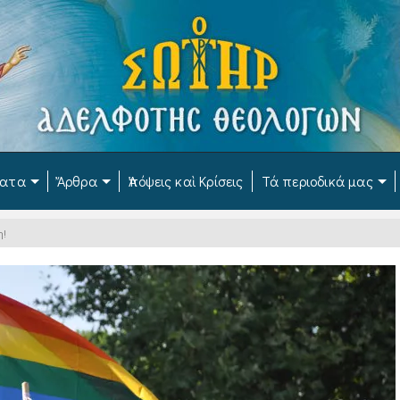
ματα
Ἄρθρα
Ἀπόψεις καὶ Κρίσεις
Τά περιοδικά μας
η!