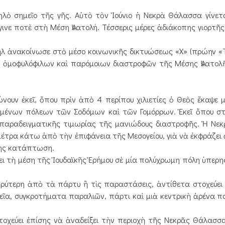
λὸ σημεῖο τῆς γῆς. Αὐτὸ τὸν Ἰούνιο ἡ Νεκρὰ Θάλασσα γίνε
ινε ποτὲ στὴ Μέση Ἀνατολή. Τέσσερις μέρες ἀδιάκοπης γιορτῆς
ὴλ ἀνακοίνωσε στὸ μέσο κοινωνικῆς δικτυώσεως «Χ» (πρώην «T
λ ὁμοφυλόφιλων καὶ παρόμοιων διαστροφῶν τῆς Μέσης Ἀνατολῆ
νουν ἐκεῖ, ὅπου πρὶν ἀπὸ 4 περίπου χιλιετίες ὁ Θεὸς ἔκαψε 
μμένων πόλεων τῶν Σοδόμων καὶ τῶν Γομόρρων. Ἐκεῖ ὅπου στ
 παραδειγματικῆς τιμωρίας τῆς μανιώδους διαστροφῆς. Ἡ Νε
μέτρα κάτω ἀπὸ τὴν ἐπιφάνεια τῆς Μεσογείου, γιὰ νὰ ἐκφράζει 
της κατάπτωση.
ψει τὴ μέση τῆς Ἰουδαϊκῆς Ἐρήμου σὲ μία πολύχρωμη πόλη ὑπερ
εὐρύτερη ἀπὸ τὰ πάρτυ ἢ τὶς παραστάσεις, ἀντίθετα στοχεύει
χεῖα, συγκροτήματα παραλιῶν, πάρτι καὶ μιὰ κεντρικὴ ἀρένα
τοχεύει ἐπίσης νὰ ἀναδείξει τὴν περιοχὴ τῆς Νεκρᾶς Θάλασσα