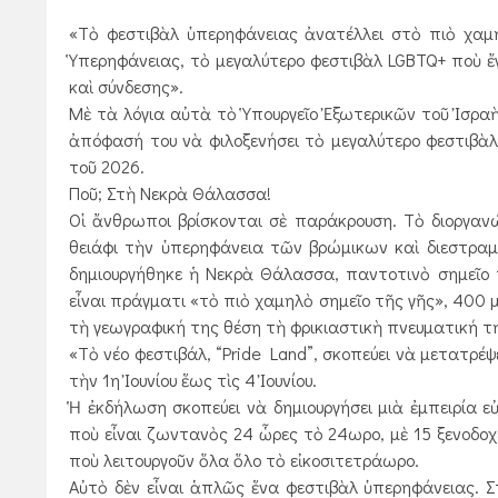
«Τὸ φεστιβὰλ ὑπερηφάνειας ἀνατέλλει στὸ πιὸ χαμη
Ὑπερηφάνειας, τὸ μεγαλύτερο φεστιβὰλ LGBTQ+ ποὺ ἔγ
καὶ σύνδεσης».
Μὲ τὰ λόγια αὐτὰ τὸ Ὑπουργεῖο Ἐξωτερικῶν τοῦ Ἰσρα
ἀπόφασή του νὰ φιλοξενήσει τὸ μεγαλύτερο φεστιβὰ
τοῦ 2026.
Ποῦ; Στὴ Νεκρὰ Θάλασσα!
Οἱ ἄνθρωποι βρίσκονται σὲ παράκρουση. Τὸ διοργανώ
θειάφι τὴν ὑπερηφάνεια τῶν βρώμικων καὶ διεστρα
δημιουργήθηκε ἡ Νεκρὰ Θάλασσα, παντοτινὸ σημεῖο
εἶναι πράγματι «τὸ πιὸ χαμηλὸ σημεῖο τῆς γῆς», 400 
τὴ γεωγραφική της θέση τὴ φρικιαστικὴ πνευματική 
«Τὸ νέο φεστιβάλ, “Pride Land”, σκοπεύει νὰ μετατρέ
τὴν 1η Ἰουνίου ἕως τὶς 4 Ἰουνίου.
Ἡ ἐκδήλωση σκοπεύει νὰ δημιουργήσει μιὰ ἐμπειρία 
ποὺ εἶναι ζωντανὸς 24 ὧρες τὸ 24ωρο, μὲ 15 ξενοδο
ποὺ λειτουργοῦν ὅλα ὅλο τὸ εἰκοσιτετράωρο.
Αὐτὸ δὲν εἶναι ἁπλῶς ἕνα φεστιβὰλ ὑπερ­ηφάνειας. Σ