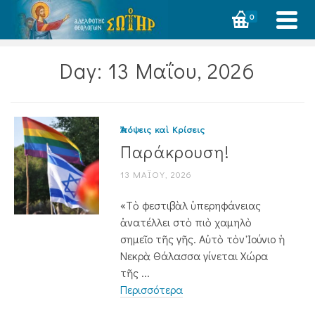
0
Day: 13 Μαΐου, 2026
Ἀπόψεις καὶ Κρίσεις
Παράκρουση!
13 ΜΑΪ́ΟΥ, 2026
«Τὸ φεστιβὰλ ὑπερηφάνειας
ἀνατέλλει στὸ πιὸ χαμηλὸ
σημεῖο τῆς γῆς. Αὐτὸ τὸν Ἰούνιο ἡ
Νεκρὰ Θάλασσα γίνεται Χώρα
τῆς ...
Περισσότερα