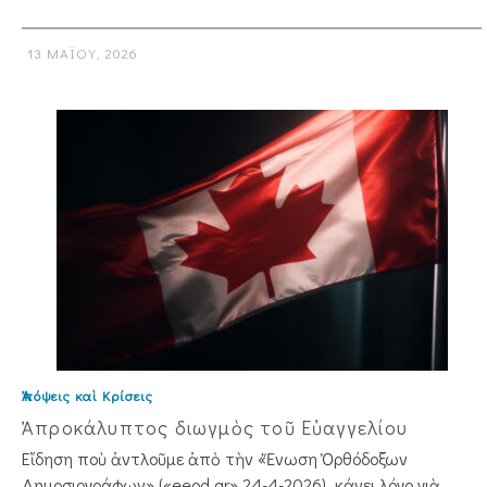
13 ΜΑΪ́ΟΥ, 2026
Ἀπόψεις καὶ Κρίσεις
Ἀπροκάλυπτος διωγμὸς τοῦ Εὐαγγελίου
Εἴδηση ποὺ ἀντλοῦμε ἀπὸ τὴν «Ἕνωση Ὀρθόδοξων
Δημοσιογράφων» («eeod.gr» 24-4-2026), κάνει λόγο γιὰ