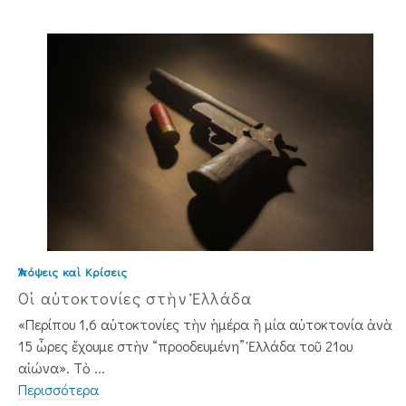
Ἀπόψεις καὶ Κρίσεις
Οἱ αὐτοκτονίες στὴν Ἑλλάδα
«Περίπου 1,6 αὐτοκτονίες τὴν ἡμέρα ἢ μία αὐτοκτονία ἀνὰ
15 ὧρες ἔχουμε στὴν “προοδευμένη” Ἑλλάδα τοῦ 21ου
αἰώνα». Τὸ ...
Περισσότερα