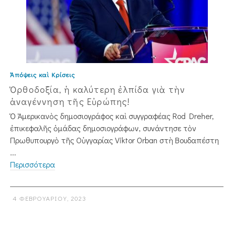
Ἀπόψεις καὶ Κρίσεις
Ὀρθοδοξία, ἡ καλύτερη ἐλπίδα γιὰ τὴν
ἀναγέννηση τῆς Εὐρώπης!
Ὁ Ἀμερικανὸς δημοσιογράφος καὶ συγγραφέας Rod Dreher,
ἐπικεφαλῆς ὁμάδας δημοσιογράφων, συνάντησε τὸν
Πρωθυ­πουρ­γὸ τῆς Οὑγγαρίας Viktor Orban στὴ Βουδαπέστη
...
Περισσότερα
4 ΦΕΒΡΟΥΑΡΊΟΥ, 2023