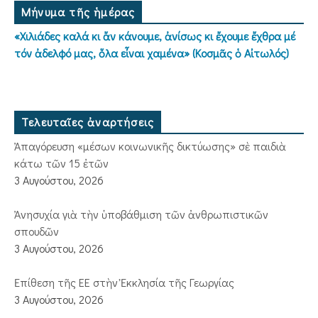
Μήνυμα τῆς ἡμέρας
«Χιλιάδες καλά κι ἄν κάνουμε, ἀνίσως κι ἔχουμε ἔχθρα μέ
τόν ἀδελφό μας, ὅλα εἶναι χαμένα» (Κοσμᾶς ὁ Αἰτωλός)
Τελευταῖες ἀναρτήσεις
Ἀπαγόρευση «μέσων κοινωνικῆς δικτύωσης» σὲ παιδιὰ
κάτω τῶν 15 ἐτῶν
3 Αυγούστου, 2026
Ἀνησυχία γιὰ τὴν ὑποβάθμιση τῶν ἀνθρωπιστικῶν
σπουδῶν
3 Αυγούστου, 2026
Ἐπίθεση τῆς ΕΕ στὴν Ἐκκλησία τῆς Γεωργίας
3 Αυγούστου, 2026