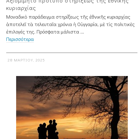
Ἀξιομίμητο πρότυπο στηρίξεως τῆς ἐθνικῆς
κυριαρχίας
Μοναδικὸ παράδειγμα στηρίξεως τῆς ἐθνι­κῆς κυριαρχίας
ἀποτελεῖ τὰ τελευταῖα χρόνια ἡ Οὑγγαρία, μὲ τὶς πολιτικὲς
ἐπιλογές της. Πρόσφατα μάλιστα ...
Περισσότερα
28 ΜΑΡΤΊΟΥ, 2025