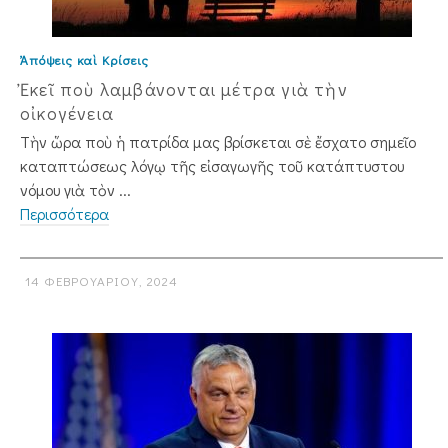
Ἀπόψεις καὶ Κρίσεις
Ἐκεῖ ποὺ λαμβάνονται μέτρα γιὰ τὴν
οἰκογένεια
Τὴν ὥρα ποὺ ἡ πατρίδα μας βρίσκεται σὲ ἔσχατο σημεῖο
καταπτώσεως λόγῳ τῆς εἰσαγωγῆς τοῦ κατάπτυστου
νόμου γιὰ τὸν ...
Περισσότερα
14 ΦΕΒΡΟΥΑΡΊΟΥ, 2024