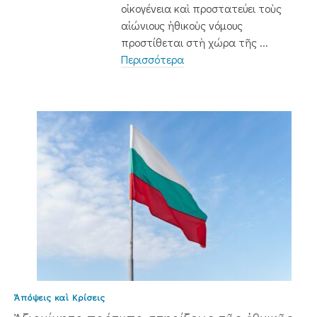
οἰκογένεια καὶ προστατεύει τοὺς
αἰώνιους ἠθικοὺς νόμους
προστίθεται στὴ χώρα τῆς ...
Περισσότερα
Ἀπόψεις καὶ Κρίσεις