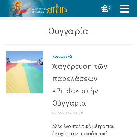
0
Ουγγαρία
Κοινωνικά
Ἀπαγόρευση τῶν
παρελάσεων
«Pride» στὴν
Οὑγγαρία
27 ΜΑΪ́ΟΥ, 2025
Ἄλλο ἕνα πολιτικὸ μέτρο ποὺ
ἐνισχύει τὴν παραδοσιακὴ