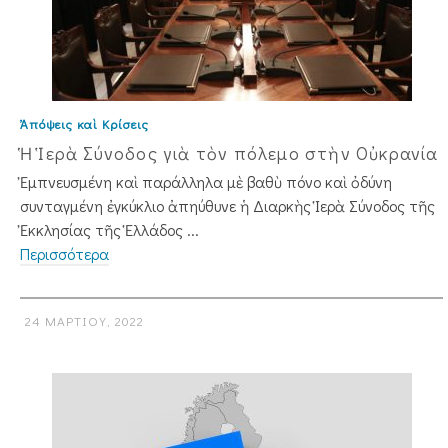
Ἀπόψεις καὶ Κρίσεις
Ἡ Ἱερὰ Σύνοδος γιὰ τὸν πόλεμο στὴν Οὐκρανία
Ἐμπνευσμένη καὶ παράλληλα μὲ βαθὺ πόνο καὶ ὀδύνη
συνταγμένη ἐγκύκλιο ἀπηύθυνε ἡ Διαρκὴς Ἱερὰ Σύνοδος τῆς
Ἐκκλησίας τῆς Ἑλλάδος ...
Περισσότερα
24 ΜΑΡΤΊΟΥ, 2022