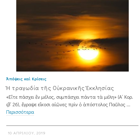
Ἀπόψεις καὶ Κρίσεις
Ἡ τραγωδία τῆς Οὐκρανικῆς Ἐκκλησίας
«Εἴτε πάσχει ἓν μέλος, συμπάσχει πάν­τα τὰ μέλη» (Α΄ Κορ.
ιβ΄ 26), ἔγραψε εἴκοσι αἰῶνες πρὶν ὁ ἀπόστολος Παῦλος ...
Περισσότερα
10 ΑΠΡΙΛΊΟΥ, 2019