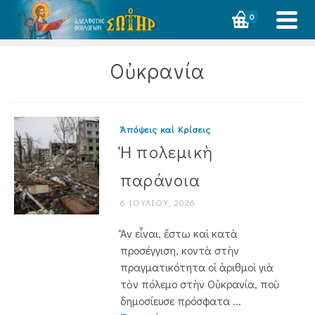
0
Οὐκρανία
Ἀπόψεις καὶ Κρίσεις
Ἡ πολεμικὴ
παράνοια
6 ΙΟΥΛΊΟΥ, 2026
Ἂν εἶναι, ἔστω καὶ κατὰ
προσέγγιση, κοντὰ στὴν
πραγματικότητα οἱ ἀριθμοὶ γιὰ
τὸν πόλεμο στὴν Οὐκρανία, ποὺ
δημοσίευσε πρόσφατα ...