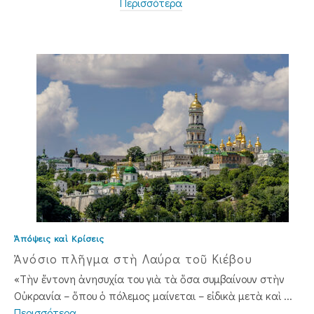
Περισσότερα
Ἀπόψεις καὶ Κρίσεις
Ἀνόσιο πλῆγμα στὴ Λαύρα τοῦ Κιέβου
«Τὴν ἔντονη ἀνησυχία του γιὰ τὰ ὅσα συμβαίνουν στὴν
Οὐκρανία – ὅπου ὁ πόλεμος μαίνεται – εἰδικὰ μετὰ καὶ ...
Περισσότερα