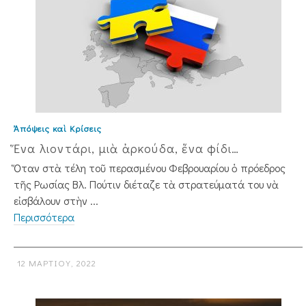
Ἀπόψεις καὶ Κρίσεις
Ἕνα λιοντάρι, μιὰ ἀρκούδα, ἕνα φίδι…
Ὅταν στὰ τέλη τοῦ περασμένου Φε­βρου­αρίου ὁ πρόεδρος
τῆς Ρωσίας Βλ. Πούτιν διέταζε τὰ στρατεύματά του νὰ
εἰσβάλουν στὴν ...
Περισσότερα
12 ΜΑΡΤΊΟΥ, 2022