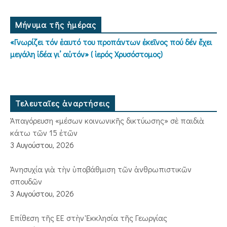
Μήνυμα τῆς ἡμέρας
«Γνωρίζει τόν ἑαυτό του προπάντων ἐκεῖνος πού δέν ἔχει
μεγάλη ἰδέα γι’ αὐτόν» ( ἱερός Χρυσόστομος)
Τελευταῖες ἀναρτήσεις
Ἀπαγόρευση «μέσων κοινωνικῆς δικτύωσης» σὲ παιδιὰ
κάτω τῶν 15 ἐτῶν
3 Αυγούστου, 2026
Ἀνησυχία γιὰ τὴν ὑποβάθμιση τῶν ἀνθρωπιστικῶν
σπουδῶν
3 Αυγούστου, 2026
Ἐπίθεση τῆς ΕΕ στὴν Ἐκκλησία τῆς Γεωργίας