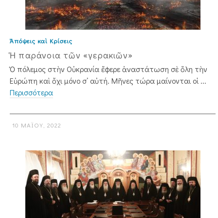
Ἀπόψεις καὶ Κρίσεις
Ἡ παράνοια τῶν «γερακιῶν»
Ὁ πόλεμος στὴν Οὐκρανία ἔφερε ἀναστάτωση σὲ ὅλη τὴν
Εὐρώπη καὶ ὄχι μόνο σ᾿ αὐτή. Μῆνες τώρα μαίνονται οἱ ...
Περισσότερα
10 ΜΑΪ́ΟΥ, 2022