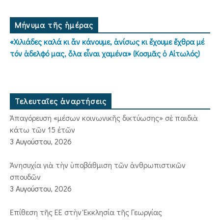
Μήνυμα τῆς ἡμέρας
«Χιλιάδες καλά κι ἄν κάνουμε, ἀνίσως κι ἔχουμε ἔχθρα μέ
τόν ἀδελφό μας, ὅλα εἶναι χαμένα» (Κοσμᾶς ὁ Αἰτωλός)
Τελευταῖες ἀναρτήσεις
Ἀπαγόρευση «μέσων κοινωνικῆς δικτύωσης» σὲ παιδιὰ
κάτω τῶν 15 ἐτῶν
3 Αυγούστου, 2026
Ἀνησυχία γιὰ τὴν ὑποβάθμιση τῶν ἀνθρωπιστικῶν
σπουδῶν
3 Αυγούστου, 2026
Ἐπίθεση τῆς ΕΕ στὴν Ἐκκλησία τῆς Γεωργίας