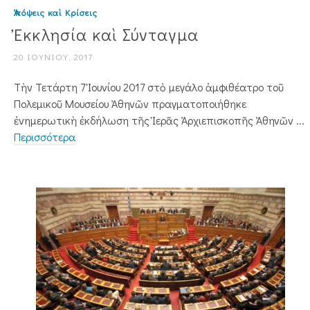
Ἀπόψεις καὶ Κρίσεις
Ἐκκλησία καὶ Σύνταγµα
20 ΙΟΥΝΊΟΥ, 2017
Τὴν Τετάρτη 7 Ἰουνίου 2017 στὸ μεγάλο ἀμφιθέατρο τοῦ
Πολεμικοῦ Μουσείου Ἀθηνῶν πραγματοποιήθηκε
ἐνημερωτικὴ ἐκδήλωση τῆς Ἱερᾶς Ἀρχιεπισκοπῆς Ἀθηνῶν ...
Περισσότερα