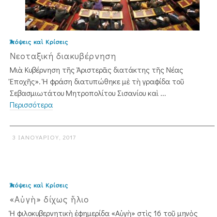
Ἀπόψεις καὶ Κρίσεις
Νεοταξική διακυβέρνηση
Μιὰ Κυβέρνηση τῆς Ἀριστερᾶς διατάκτης τῆς Νέας
Ἐποχῆς». Ἡ φράση διατυπώθηκε μὲ τὴ γραφίδα τοῦ
Σεβασμιωτάτου Μητροπολίτου Σισα­νίου καὶ ...
Περισσότερα
3 ΙΑΝΟΥΑΡΊΟΥ, 2017
Ἀπόψεις καὶ Κρίσεις
«Αὐγὴ» δίχως ἥλιο
Ἡ φιλοκυβερνητικὴ ἐφημερίδα «Αὐ­γὴ» στὶς 16 τοῦ μηνὸς