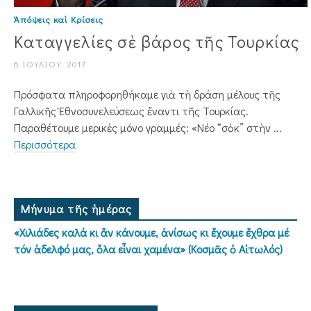
Ἀπόψεις καὶ Κρίσεις
Καταγγελίες σὲ βάρος τῆς Τουρκίας
6 ΙΟΥΛΊΟΥ, 2017
Πρόσφατα πληροφορηθήκαμε γιὰ τὴ δρά­ση μέλους τῆς
Γαλλικῆς Ἐθνοσυνελεύσεως ἔναντι τῆς Τουρκίας.
Παραθέτουμε μερικὲς μόνο γραμμές: «Νέο “σὸκ” στὴν ...
Περισσότερα
Μήνυμα τῆς ἡμέρας
«Χιλιάδες καλά κι ἄν κάνουμε, ἀνίσως κι ἔχουμε ἔχθρα μέ
τόν ἀδελφό μας, ὅλα εἶναι χαμένα» (Κοσμᾶς ὁ Αἰτωλός)