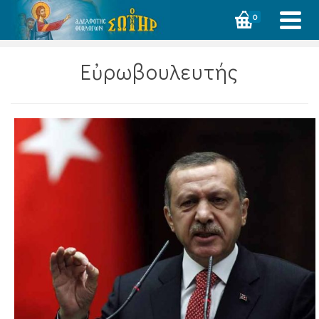
0
Εὐρωβουλευτής