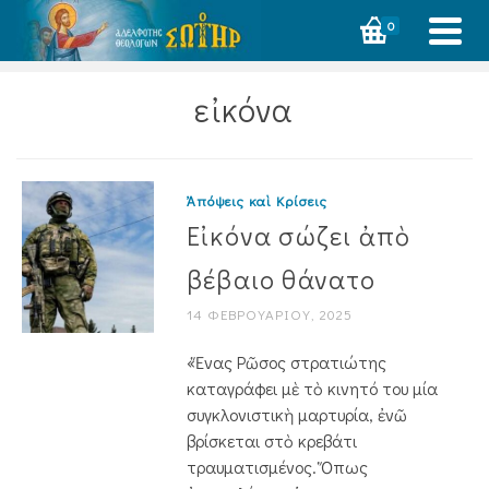
0
εἰκόνα
Ἀπόψεις καὶ Κρίσεις
Εἰκόνα σώζει ἀπὸ
βέβαιο θάνατο
14 ΦΕΒΡΟΥΑΡΊΟΥ, 2025
«Ἕνας Ρῶσος στρατιώτης
καταγράφει μὲ τὸ κινητό του μία
συγκλονιστικὴ μαρτυρία, ἐνῶ
βρίσκεται στὸ κρεβάτι
τραυματισμένος. Ὅπως