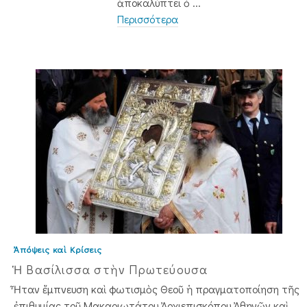
ἀποκαλύπτει ὁ ...
Περισσότερα
Ἀπόψεις καὶ Κρίσεις
Ἡ Βασίλισσα στὴν Πρωτεύουσα
Ἦταν ἔμπνευση καὶ φωτισμὸς Θεοῦ ἡ πραγματοποίηση τῆς
ἐπιθυμίας τοῦ Μακαριωτάτου Ἀρχιεπισκόπου Ἀθηνῶν καὶ