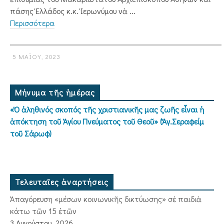
πάσης Ἑλλάδος κ.κ. Ἱερωνύμου νὰ ...
Περισσότερα
5 ΜΑΪ́ΟΥ, 2023
Μήνυμα τῆς ἡμέρας
«Ὁ ἀληθινός σκοπός τῆς χριστιανικῆς μας ζωῆς εἶναι ἡ
ἀπόκτηση τοῦ Ἁγίου Πνεύματος τοῦ Θεοῦ» (Ἅγ.Σεραφείμ
τοῦ Σάρωφ)
Τελευταῖες ἀναρτήσεις
Ἀπαγόρευση «μέσων κοινωνικῆς δικτύωσης» σὲ παιδιὰ
κάτω τῶν 15 ἐτῶν
3 Αυγούστου, 2026