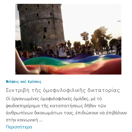
Ἀπόψεις καὶ Κρίσεις
Συντριβὴ τῆς ὁμοφυλοφιλικῆς δικτατορίας
Οἱ ὀργανωμένες ὁμοφυλοφιλικὲς ὁμάδες, μὲ τὸ
ψευδοεπιχείρημα τῆς καταπατήσεως δῆθεν τῶν
ἀνθρωπίνων δικαιωμάτων τους, ἐπιδιώκουν νὰ ἐπιβάλουν
στὴν κοινωνικὴ ...
Περισσότερα