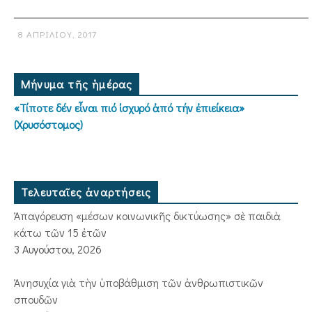
8 ΑΠΡΙΛΊΟΥ, 2017
Μήνυμα τῆς ἡμέρας
«Τίποτε δέν εἶναι πιό ἰσχυρό ἀπό τήν ἐπιείκεια»
(Χρυσόστομος)
Τελευταῖες ἀναρτήσεις
Ἀπαγόρευση «μέσων κοινωνικῆς δικτύωσης» σὲ παιδιὰ
κάτω τῶν 15 ἐτῶν
3 Αυγούστου, 2026
Ἀνησυχία γιὰ τὴν ὑποβάθμιση τῶν ἀνθρωπιστικῶν
σπουδῶν