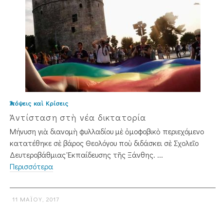
Ἀπόψεις καὶ Κρίσεις
Ἀντίσταση στὴ νέα δικτατορία
Μήνυση γιὰ διανομὴ φυλλαδίου μὲ ὁμοφοβικὸ περιεχόμενο
κατατέθηκε σὲ βάρος Θεολόγου ποὺ διδάσκει σὲ Σχολεῖο
Δευτεροβάθμιας Ἐκπαίδευσης τῆς Ξάνθης. ...
Περισσότερα
11 ΜΑΪ́ΟΥ, 2017