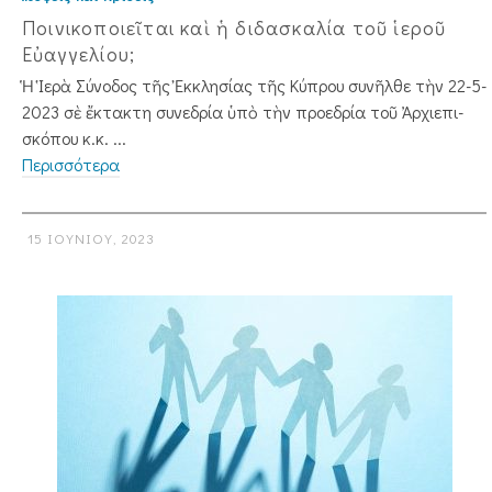
Ποινικοποιεῖται καὶ ἡ διδασκαλία τοῦ ἱεροῦ
Εὐαγγελίου;
Ἡ Ἱερὰ Σύνοδος τῆς Ἐκκλησίας τῆς Κύ­πρου συνῆλθε τὴν 22-5-
2023 σὲ ­ἔκτακτη συνεδρία ὑπὸ τὴν προεδρία τοῦ Ἀρχιεπι­
σκόπου κ.κ. ...
Περισσότερα
15 ΙΟΥΝΊΟΥ, 2023