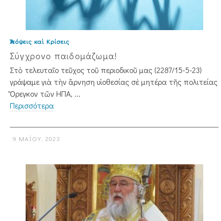
Ἀπόψεις καὶ Κρίσεις
Σύγχρονο παιδομάζωμα!
Στὸ τελευταῖο τεῦχος τοῦ περιοδικοῦ μας (2287/15-5-23)
γράψαμε γιὰ τὴν ἄρνηση υἱοθεσίας σὲ μητέρα τῆς πολιτείας
Ὄρεγ­κον τῶν ΗΠΑ, ...
Περισσότερα
9 ΜΑΪ́ΟΥ, 2023