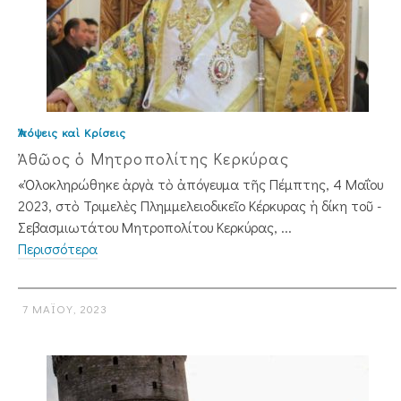
Ἀπόψεις καὶ Κρίσεις
Ἀθῶος ὁ Μητροπολίτης Κερκύρας
«Ὁλοκληρώθηκε ἀργὰ τὸ ἀπόγευμα τῆς Πέμπτης, 4 Μαΐου
2023, στὸ Τριμελὲς Πλημ­μελειοδικεῖο Κέρκυρας ἡ δίκη τοῦ ­
Σεβασμιωτάτου Μητροπολίτου Κερκύρας, ...
Περισσότερα
7 ΜΑΪ́ΟΥ, 2023