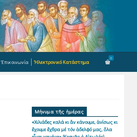
0
Ἐπικοινωνία
Ἠλεκτρονικό Κατάστημα
Μήνυμα τῆς ἡμέρας
«Χιλιάδες καλά κι ἄν κάνουμε, ἀνίσως κι
ἔχουμε ἔχθρα μέ τόν ἀδελφό μας, ὅλα
εἶναι χαμένα» (Κοσμᾶς ὁ Αἰτωλός)