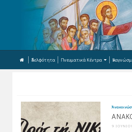
Ἀδελφότητα
Πνευματικά Κέντρα
Ἀναγνώσ
Ἀνακοινώσ
ΑΝΑΚ
9 ΙΟΥΝΊΟΥ