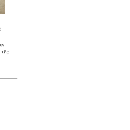
Ο
υν
 τῆς