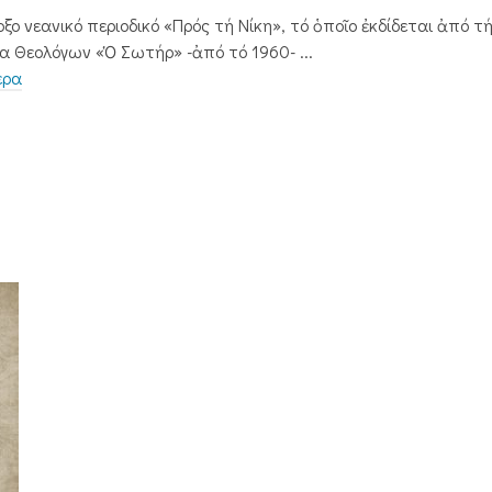
ξο νεανικό περιοδικό «Πρός τή Νίκη», τό ὁποῖο ἐκδίδεται ἀπό τ
α Θεολόγων «Ὁ Σωτήρ» -ἀπό τό 1960- ...
ερα