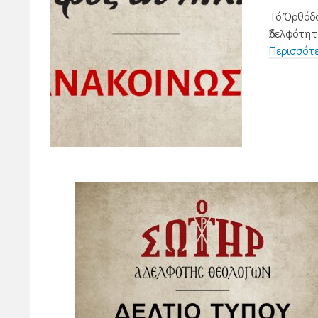
Τό Ὀρθόδο
Ἀδελφότητ
Περισσότ