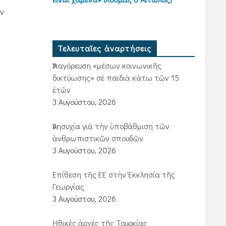
ήν
Τελευταῖες ἀναρτήσεις
Ἀπαγόρευση «μέσων κοινωνικῆς
δικτύωσης» σὲ παιδιὰ κάτω τῶν 15
ἐτῶν
3 Αυγούστου, 2026
Ἀνησυχία γιὰ τὴν ὑποβάθμιση τῶν
ἀνθρωπιστικῶν σπουδῶν
3 Αυγούστου, 2026
Ἐπίθεση τῆς ΕΕ στὴν Ἐκκλησία τῆς
Γεωργίας
3 Αυγούστου, 2026
Ἠθικὲς ἀρχὲς τῆς Τουρκίας