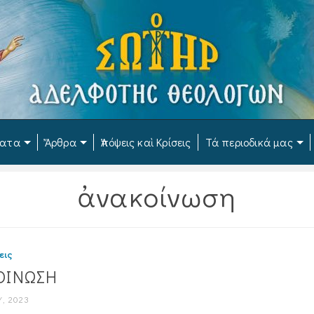
ματα
Ἄρθρα
Ἀπόψεις καὶ Κρίσεις
Τά περιοδικά μας
ἀνακοίνωση
εις
ΟΙΝΩΣΗ
, 2023