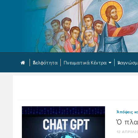
Ἀδελφότητα
Πνευματικά Κέντρα
Ἀναγνώσ
Ἀπόψεις κα
Ὁ πλα
12 ΑΠΡΙΛΊ