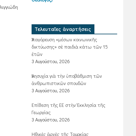
ἰλιγγιώδη
Τελευταῖες ἀναρτήσεις
Ἀπαγόρευση «μέσων κοινωνικῆς
δικτύωσης» σὲ παιδιὰ κάτω τῶν 15
ἐτῶν
3 Αυγούστου, 2026
Ἀνησυχία γιὰ τὴν ὑποβάθμιση τῶν
ἀνθρωπιστικῶν σπουδῶν
3 Αυγούστου, 2026
Ἐπίθεση τῆς ΕΕ στὴν Ἐκκλησία τῆς
Γεωργίας
3 Αυγούστου, 2026
Ἠθικὲς ἀρχὲς τῆς Τουρκίας