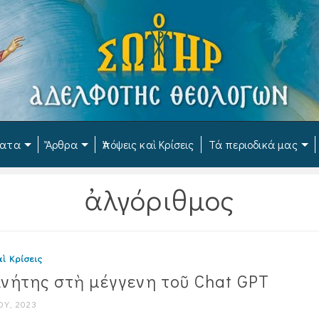
ματα
Ἄρθρα
Ἀπόψεις καὶ Κρίσεις
Τά περιοδικά μας
ἀλγόριθμος
ὶ Κρίσεις
νήτης στὴ μέγγενη τοῦ Chat GPT
ΟΥ, 2023