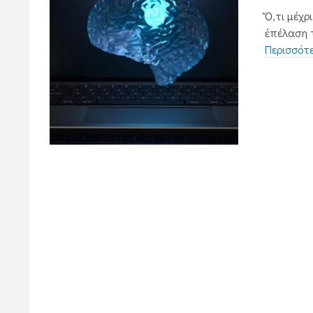
Ὅ,τι μέχρ
ἐπέλαση τ
Περισσότ