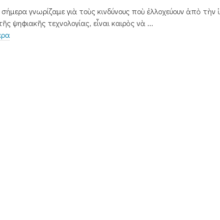
ι σήμερα γνωρίζαμε γιὰ τοὺς κινδύνους ποὺ ἐλλοχεύουν ἀπὸ τὴν 
ῆς ψηφιακῆς τεχνολογίας, εἶναι καιρὸς νὰ ...
ερα