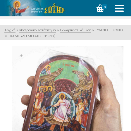
0
Αρχική
»
Ἠλεκτρονικό Κατάστημα
»
Εκκλησιαστικά Είδη
»
ΞΥΛΙΝΕΣ ΕΙΚΟΝΕΣ
ΜΕ ΚΑΜΠΥΛΗ ΜΕΣΑΙΕΣ (81-219)