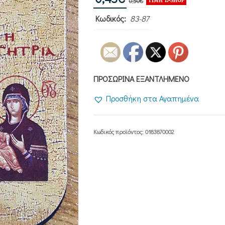
0,50
€
price
τρέχουσα
Κωδικός:
83-87
was:
τιμή
0,50€.
είναι:
0,45€.
ΠΡΟΣΩΡΙΝΑ ΕΞΑΝΤΛΗΜΕΝΟ
Προσθήκη στα Αγαπημένα
Κωδικός προϊόντος:
0183870002