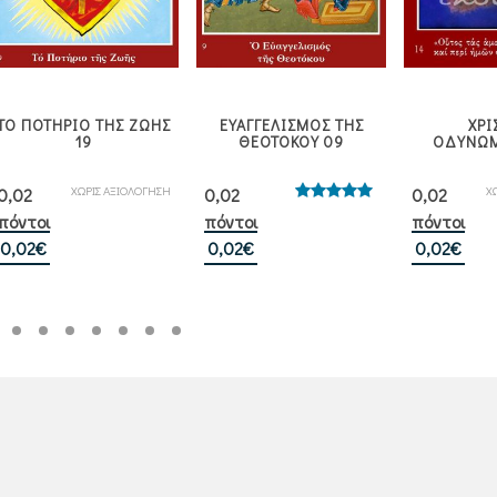
ΤΟ ΠΟΤΗΡΙΟ ΤΗΣ ΖΩΗΣ
ΕΥΑΓΓΕΛΙΣΜΟΣ ΤΗΣ
ΧΡΙ
19
ΘΕΟΤΟΚΟΥ 09
ΟΔΥΝΩΜ
ΧΩΡΙΣ ΑΞΙΟΛΟΓΗΣΗ
Χ
0,02
0,02
0,02
Βαθμολογήθηκε
πόντοι
πόντοι
πόντοι
με
5.00
από 5
0,02
€
0,02
€
0,02
€