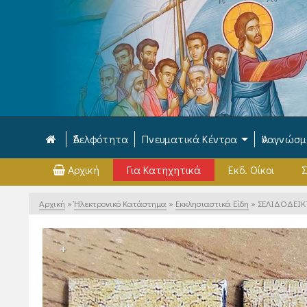
Ἀδελφότητα
Πνευματικά Κέντρα
Ἀναγνώσ
Αρχική
Για Κατηχητικά
Εκδ. Οίκοι
Σ
Αρχική
»
Ἠλεκτρονικό Κατάστημα
»
Εκκλησιαστικά Είδη
»
ΣΕΛΙΔΟΔΕΙΚ