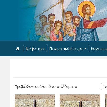
Ἀδελφότητα
Πνευματικά Κέντρα
Ἀναγνώσ
Sorted
Προβάλλονται όλα - 6 αποτελέσματα
Τα
by
latest