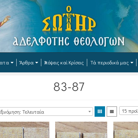
ματα
Ἄρθρα
Ἀπόψεις καὶ Κρίσεις
Τά περιοδικά μας
83-87
ξινόμηση: Τελευταία