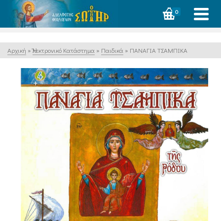
0
Αρχική
»
Ἠλεκτρονικό Κατάστημα
»
Παιδικά
»
ΠΑΝΑΓΙΑ ΤΣΑΜΠΙΚΑ