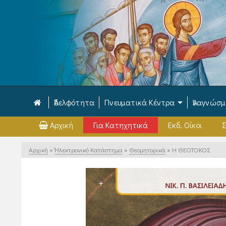
Ἀδελφότητα
Πνευματικά Κέντρα
Ἀναγνώσ
Αρχική
Για Κατηχητικά
Εκδ. Οίκοι
Σ
Αρχική
»
Ἠλεκτρονικό Κατάστημα
»
Θεομητορικά
»
Η ΘΕΟΤΟΚΟΣ