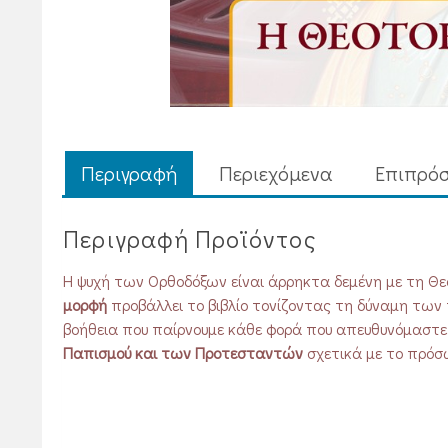
Περιγραφή
Περιεχόμενα
Επιπρόσ
Περιγραφή Προϊόντος
Η ψυχή των ­Ορθοδόξων εί­­ναι άρρηκτα ­δεμένη με τη
μορ­­φή
­προβάλλει το βιβλίο ­τονίζοντας τη δύ­ναμη των 
βοήθεια που παίρνουμε κάθε φορά που ­απευθυνόμαστε σ᾿
Παπισμού και των Προ­τε­­σταντών
σχετικά με το πρόσ