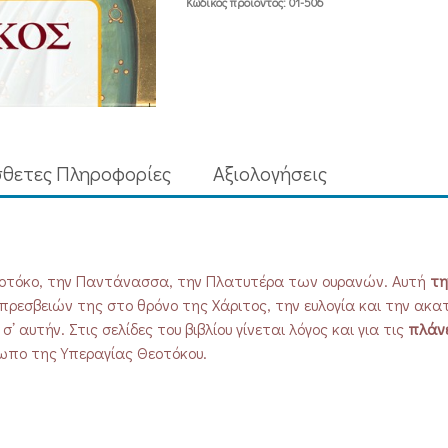
Κωδικός προϊόντος:
01-506
θετες Πληροφορίες
Aξιολογήσεις
 Θε­οτόκο, την ­Παντάνασσα, την Πλατυτέρα των ουρανών. Αυτή
τη
πρεσβειών της στο ­θρόνο της ­Χάριτος, την ­ευ­­λογία και την ­ακ
 αυτήν. Στις σελίδες του βιβλίου γίνεται λόγος και για τις
πλάνε
ωπο της Υπεραγίας Θε­οτόκου.