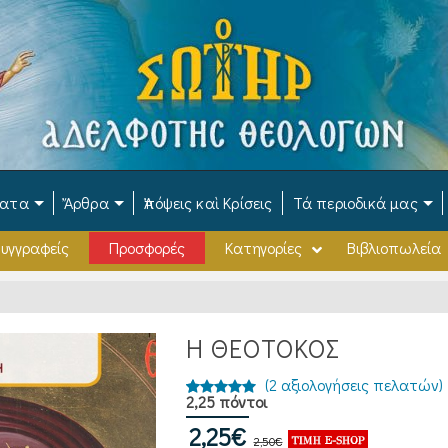
ματα
Ἄρθρα
Ἀπόψεις καὶ Κρίσεις
Τά περιοδικά μας
υγγραφείς
Προσφορές
Κατηγορίες
Βιβλιοπωλεία
Η ΘΕΟΤΟΚΟΣ
(
2
αξιολογήσεις πελατών)
2,25 πόντοι
Βαθμολογήθηκε
2
Original
Η
2,25
με
5.00
€
2,50
€