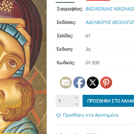
price
τρέχουσα
από 5 με
Συγγραφέας:
ΒΑΣΙΛΕΙΑΔΗΣ ΝΙΚΟΛΑΟ
was:
τιμή
βάση
2,50€.
είναι:
βαθμολογίες
Εκδόσεις:
ΑΔΕΛΦΟΤΗΣ ΘΕΟΛΟΓΩΝ
2,25€.
πελάτη
Σελίδες:
61
Έκδοση:
3η
Κωδικός:
01-506
Η
ΠΡΟΣΘΗΚΗ ΣΤΟ ΚΑΛΑΘ
ΘΕΟΤΟΚΟΣ
ποσότητα
Προσθήκη στα Αγαπημένα