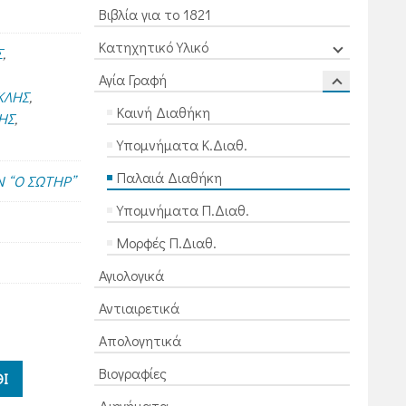
Βιβλία για το 1821
Κατηχητικό Υλικό
Σ
,
Αγία Γραφή
ΚΛΗΣ
,
Καινή Διαθήκη
ΗΣ
,
Υπομνήματα Κ.Διαθ.
Παλαιά Διαθήκη
 “Ο ΣΩΤΗΡ”
Υπομνήματα Π.Διαθ.
Μορφές Π.Διαθ.
Αγιολογικά
Αντιαιρετικά
Απολογητικά
Βιογραφίες
Ι
Διηγήματα