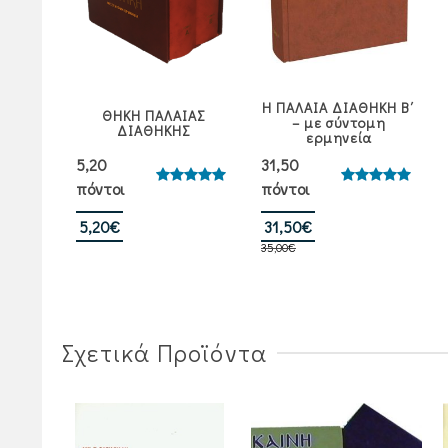
Η ΠΑΛΑΙΑ ΔΙΑΘΗΚΗ Β΄
ΘΗΚΗ ΠΑΛΑΙΑΣ
– με σύντομη
ΔΙΑΘΗΚΗΣ
ερμηνεία
5,20
31,50
πόντοι
πόντοι
Βαθμολογήθηκε
Βαθμολογήθηκε
με
5.00
με
5.00
από 5
από 5
Original
Η
5,20
€
31,50
€
35,00
€
price
τρέχουσα
was:
τιμή
35,00€.
είναι:
31,50€.
Σχετικά Προϊόντα