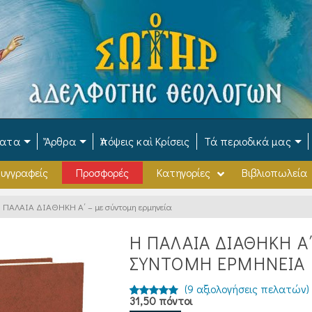
ματα
Ἄρθρα
Ἀπόψεις καὶ Κρίσεις
Τά περιοδικά μας
υγγραφείς
Προσφορές
Κατηγορίες
Βιβλιοπωλεία
 ΠΑΛΑΙΑ ΔΙΑΘΗΚΗ Α΄ – με σύντομη ερμηνεία
Η ΠΑΛΑΙΑ ΔΙΑΘΗΚΗ Α΄
ΣΎΝΤΟΜΗ ΕΡΜΗΝΕΊΑ
(
9
αξιολογήσεις πελατών)
31,50 πόντοι
Βαθμολογήθηκε
9