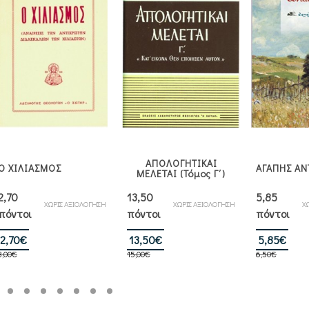
ΑΠΟΛΟΓΗΤΙΚΑΙ
Ο ΧΙΛΙΑΣΜΟΣ
ΑΓΑΠΗΣ ΑΝ
ΜΕΛΕΤΑΙ (Τόμος Γ΄)
2,70
13,50
5,85
ΧΩΡΙΣ ΑΞΙΟΛΟΓΗΣΗ
ΧΩΡΙΣ ΑΞΙΟΛΟΓΗΣΗ
Χ
πόντοι
πόντοι
πόντοι
Original
Η
Original
Η
Orig
Η
2,70
€
13,50
€
5,85
€
3,00
€
price
τρέχουσα
15,00
€
price
τρέχουσα
6,50
€
pric
τρέ
was:
τιμή
was:
τιμή
was
τιμή
3,00€.
είναι:
15,00€.
είναι:
6,50
είναι
2,70€.
13,50€.
5,85