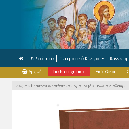
Ἀδελφότητα
Πνευματικά Κέντρα
Ἀναγνώσ
Αρχική
Για Κατηχητικά
Εκδ. Οίκοι
Σ
Αρχική
»
Ἠλεκτρονικό Κατάστημα
»
Αγία Γραφή
»
Παλαιά Διαθήκη
»
Η