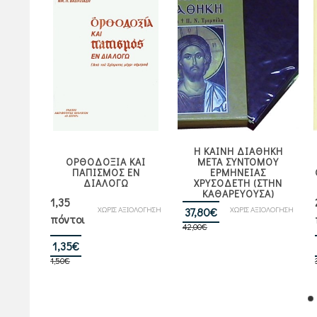
Η ΚΑΙΝΗ ΔΙΑΘΗΚΗ
ΟΡΘΟΔΟΞΙΑ ΚΑΙ
ΜΕΤΑ ΣΥΝΤΟΜΟΥ
Σ
ΠΑΠΙΣΜΟΣ ΕΝ
ΕΡΜΗΝΕΙΑΣ
ΔΙΑΛΟΓΩ
ΧΡΥΣΟΔΕΤΗ (ΣΤΗΝ
ΚΑΘΑΡΕΥΟΥΣΑ)
1,35
ΙΟΛΟΓΗΣΗ
ΧΩΡΙΣ ΑΞΙΟΛΟΓΗΣΗ
Original
Η
ΧΩΡΙΣ ΑΞΙΟΛΟΓΗΣΗ
37,80
€
πόντοι
42,00
€
price
τρέχουσα
Original
Η
was:
τιμή
1,35
€
1,50
€
price
τρέχουσα
42,00€.
είναι:
was:
τιμή
37,80€.
1,50€.
είναι:
1,35€.