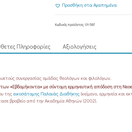
ΔΙΑΘΗΚΗ
Προσθήκη στα Αγαπημένα
Α΄
-
με
Κωδικός προϊόντος:
01-587
σύντομη
ερμηνεία
ποσότητα
θετες Πληροφορίες
Aξιολογήσεις
λυετούς συνεργασίας ομάδας θεολόγων και φιλολόγων.
ο των «Εβδομήκοντα» με σύντομη ερμηνευτική απόδοση στη Νεοε
ου της
εικοσάτομης Παλαιάς Διαθήκης
(κείμενο, ερμηνεία και εκ
πασε βραβείο από την Ακαδημία Αθηνών (2002).