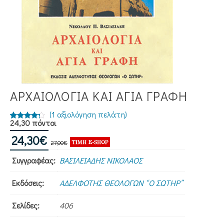
ΑΡΧΑΙΟΛΟΓΙΑ ΚΑΙ ΑΓΙΑ ΓΡΑΦΗ
(
1
αξιολόγηση πελάτη)
24,30 πόντοι
μολογήθηκε
1
Original
Η
24,30
με
4.00
€
27,00
€
price
τρέχουσα
από 5 με
Συγγραφέας:
ΒΑΣΙΛΕΙΑΔΗΣ ΝΙΚΟΛΑΟΣ
was:
τιμή
βάση
27,00€.
είναι:
βαθμολογία
Εκδόσεις:
ΑΔΕΛΦΟΤΗΣ ΘΕΟΛΟΓΩΝ “Ο ΣΩΤΗΡ”
24,30€.
πελάτη
Σελίδες:
406