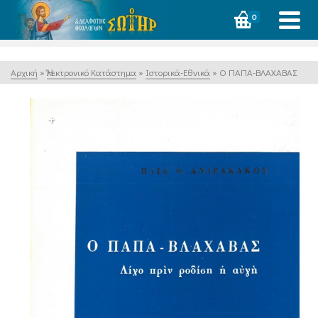
0
Αρχική
»
Ἠλεκτρονικό Κατάστημα
»
Ιστορικά-Εθνικά
»
Ο ΠΑΠΑ-ΒΛΑΧΑΒΑΣ