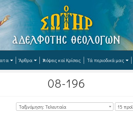
ματα
Ἄρθρα
Ἀπόψεις καὶ Κρίσεις
Τά περιοδικά μας
08-196
Ταξινόμηση: Τελευταία