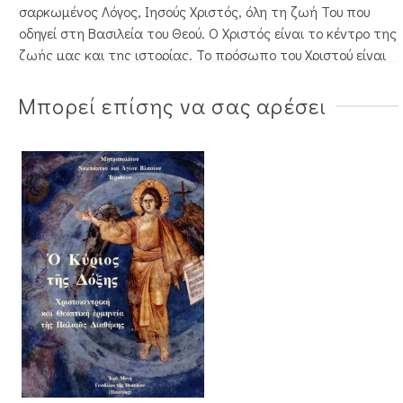
σαρκωμένος Λόγος, Ιησούς Χριστός, όλη τη ζωή Του που
οδηγεί στη Βασιλεία του Θεού. Ο Χριστός είναι το κέντρο της
ζωής μας και της ιστορίας. Το πρόσωπο του Χριστού είναι
ένα μυστήριο και μόνο μέσα από την εμπειρία στην
Εκκλησία, που είναι το Σώμα Του, διά της καθάρσεως, του
Μπορεί επίσης να σας αρέσει
φωτισμού και της θεώσεως, μπορούμε να βιώσουμε μερικές
ακτίνες της Θεότητάς Του και να σωθούμε.