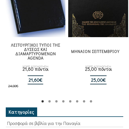
ΛΕΙΤΟΥΡΓΙΚΟΙ ΤΥΠΟΙ ΤΗΣ
ΔΥΣΕΩΣ ΚΑΙ
ΜΗΝΑΙΟΝ ΣΕΠΤΕΜΒΡΙΟΥ
ΔΙΑΜΑΡΤΥΡΟΜΕΝΩΝ
AGENDA
ΧΩΡΙΣ ΑΞΙΟΛΟΓΗΣΗ
ΧΩΡΙΣ ΑΞΙΟΛΟΓΗΣΗ
21,60 πόντοι
25,00 πόντοι
Original
Η
21,60
€
25,00
€
24,00
€
price
τρέχουσα
was:
τιμή
24,00€.
είναι:
21,60€.
Κατηγορίες
Προσφορά σε βιβλία για την Παναγία