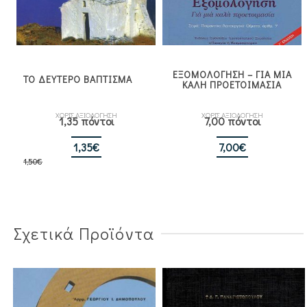
ΕΞΟΜΟΛΟΓΗΣΗ – ΓΙΑ ΜΙΑ
ΤΟ ΔΕΥΤΕΡΟ ΒΑΠΤΙΣΜΑ
ΚΑΛΗ ΠΡΟΕΤΟΙΜΑΣΙΑ
ΧΩΡΙΣ ΑΞΙΟΛΟΓΗΣΗ
ΧΩΡΙΣ ΑΞΙΟΛΟΓΗΣΗ
1,35 πόντοι
7,00 πόντοι
Original
Η
1,35
€
7,00
€
1,50
€
price
τρέχουσα
was:
τιμή
1,50€.
είναι:
1,35€.
Σχετικά Προϊόντα