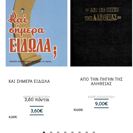
ΑΠΟ ΤΗΝ ΠΗΓΗΝ ΤΗΣ
ΚΑΙ ΣΗΜΕΡΑ ΕΙΔΩΛΑ
ΑΛΗΘΕΙΑΣ
ΧΩΡΙΣ ΑΞΙΟΛΟΓΗΣΗ
ΧΩΡΙΣ ΑΞΙΟΛΟΓΗΣΗ
3,60 πόντοι
Original
Η
9,00
€
Original
Η
10,00
€
price
τρέχουσα
3,60
€
4,00
€
price
τρέχουσα
was:
τιμή
was:
τιμή
10,00€.
είναι:
4,00€.
είναι:
9,00€.