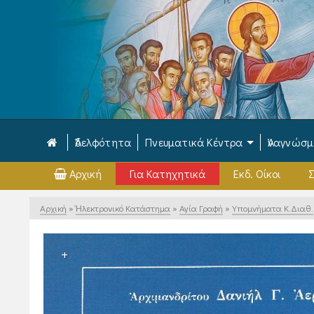
Ἀδελφότητα
Πνευματικά Κέντρα
Ἀναγνώσ
Αρχική
Για Κατηχητικά
Εκδ. Οίκοι
Σ
Αρχική
»
Ἠλεκτρονικό Κατάστημα
»
Αγία Γραφή
»
Υπομνήματα Κ.Διαθ.