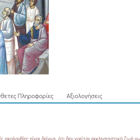
θετες Πληροφορίες
Aξιολογήσεις
ς ακολουθίες είναι δείγμα, ότι δεν νοείται εκκλησιαστική ζωή χω