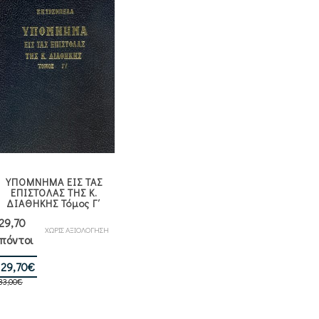
ΥΠΟΜΝΗΜΑ ΕΙΣ ΤΑΣ
ΕΠΙΣΤΟΛΑΣ ΤΗΣ Κ.
ΔΙΑΘΗΚΗΣ Τόμος Γ΄
29,70
ΧΩΡΙΣ ΑΞΙΟΛΟΓΗΣΗ
πόντοι
Original
Η
29,70
€
33,00
€
price
τρέχουσα
was:
τιμή
33,00€.
είναι: