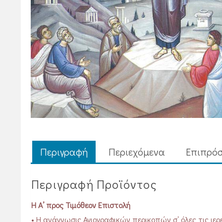
Περιγραφή
Περιεχόμενα
Επιπρόσ
Περιγραφή Προϊόντος
Η Α’ προς Τιμόθεον Επιστολή
• Η ανάγνωσις Αγιογραφικών περικοπών σ᾽ όλες τις ιερέ