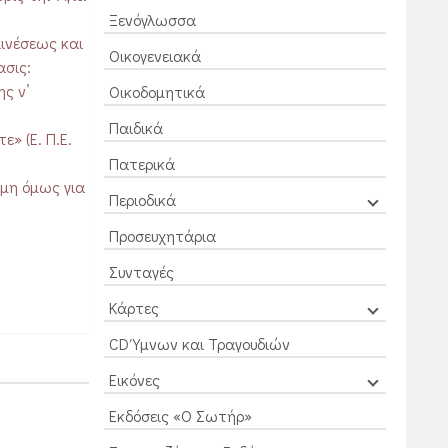
Ξενόγλωσσα
αινέσεως και
Οικογενειακά
ασις:
ς ν’
Οικοδομητικά
Παιδικά
» (Ε. Π.Ε.
Πατερικά
ιμη όμως για
Περιοδικά
Προσευχητάρια
Συνταγές
Κάρτες
CD Ύμνων και Τραγουδιών
Εικόνες
Εκδόσεις «Ο Σωτήρ»