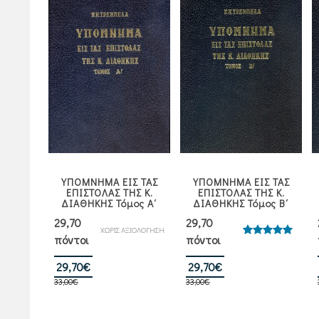
ΥΠΟΜΝΗΜΑ ΕΙΣ ΤΑΣ
ΥΠΟΜΝΗΜΑ ΕΙΣ ΤΑΣ
ΕΠΙΣΤΟΛΑΣ ΤΗΣ Κ.
ΕΠΙΣΤΟΛΑΣ ΤΗΣ Κ.
ΔΙΑΘΗΚΗΣ Τόμος Α΄
ΔΙΑΘΗΚΗΣ Τόμος Β΄
29,70
29,70
ΧΩΡΙΣ ΑΞΙΟΛΟΓΗΣΗ
πόντοι
πόντοι
Βαθμολογήθηκε
με
5.00
από 5
Original
Η
Original
Η
29,70
€
29,70
€
33,00
€
price
τρέχουσα
33,00
€
price
τρέχουσα
was:
τιμή
was:
τιμή
33,00€.
είναι:
33,00€.
είναι: