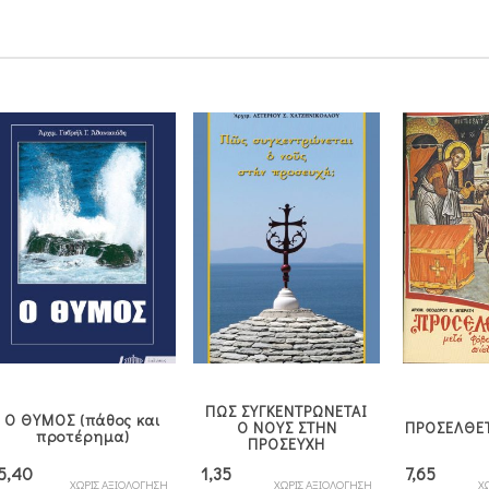
29,70€.
ΠΩΣ ΣΥΓΚΕΝΤΡΩΝΕΤΑΙ
Ο ΘΥΜΟΣ (πάθος και
Ο ΝΟΥΣ ΣΤΗΝ
ΠΡΟΣΕΛΘΕ
προτέρημα)
ΠΡΟΣΕΥΧΗ
5,40
1,35
7,65
ΧΩΡΙΣ ΑΞΙΟΛΟΓΗΣΗ
ΧΩΡΙΣ ΑΞΙΟΛΟΓΗΣΗ
Χ