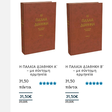
Η ΠΑΛΑΙΑ ΔΙΑΘΗΚΗ Α΄
Η ΠΑΛΑΙΑ ΔΙΑΘΗΚΗ Β΄
– με σύντομη
– με σύντομη
ερμηνεία
ερμηνεία
31,50
31,50
πόντοι
πόντοι
Βαθμολογήθηκε
Βαθμολογήθηκε
με
5.00
με
5.00
από 5
από 5
Original
Η
Original
Η
31,50
€
31,50
€
35,00
€
price
τρέχουσα
35,00
€
price
τρέχουσα
was:
τιμή
was:
τιμή