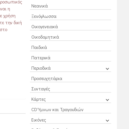
 προσωπικός
Νεανικά
ναι η
με χρήση
Ξενόγλωσσα
ε την δική
Οικογενειακά
 στο
Οικοδομητικά
Παιδικά
Πατερικά
Περιοδικά
Προσευχητάρια
Συνταγές
Κάρτες
CD Ύμνων και Τραγουδιών
Εικόνες