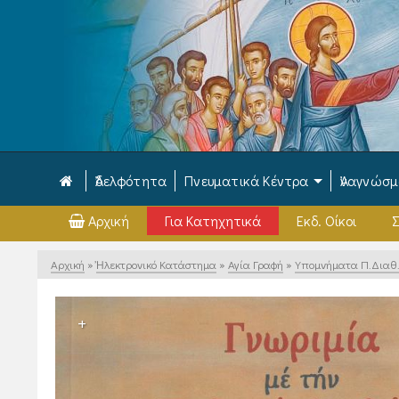
Ἀδελφότητα
Πνευματικά Κέντρα
Ἀναγνώσ
Αρχική
Για Κατηχητικά
Εκδ. Οίκοι
Σ
Αρχική
»
Ἠλεκτρονικό Κατάστημα
»
Αγία Γραφή
»
Υπομνήματα Π.Διαθ