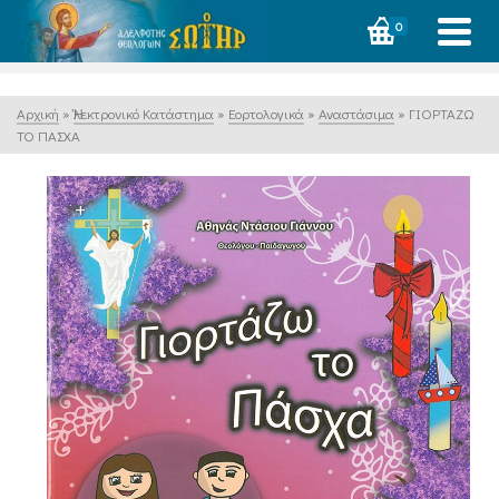
0
Αρχική
»
Ἠλεκτρονικό Κατάστημα
»
Εορτολογικά
»
Αναστάσιμα
»
ΓΙΟΡΤΑΖΩ
ΤΟ ΠΑΣΧΑ